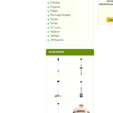
пот
Omnilux
светильни
Osgona
Philips
Reccagni Angelo
Sevinc
См
Sonex
ST Luce
Vitaluce
Voltega
ЭПИцентр
НОВИНКИ