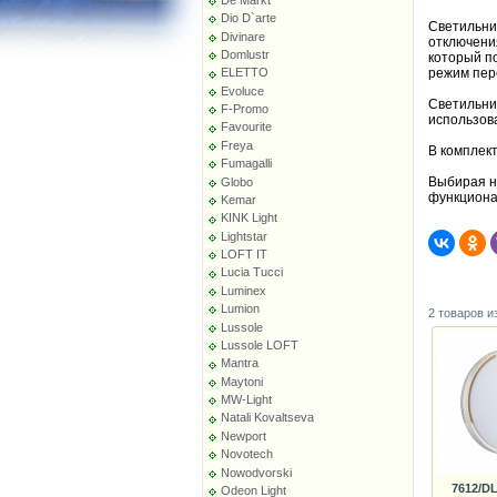
Dio D`arte
Светильни
Divinare
отключени
Domlustr
который по
режим пер
ELETTO
Evoluce
Светильни
F-Promo
использов
Favourite
Freya
В комплек
Fumagalli
Выбирая н
Globo
функциона
Kemar
KINK Light
Lightstar
LOFT IT
Lucia Tucci
Luminex
Lumion
2 товаров и
Lussole
Lussole LOFT
Mantra
Maytoni
MW-Light
Natali Kovaltseva
Newport
Novotech
Nowodvorski
7612/D
Odeon Light