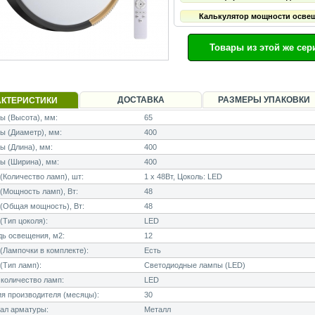
Калькулятор мощности осве
Товары из этой же сер
ДОСТАВКА
РАЗМЕРЫ УПАКОВКИ
АКТЕРИСТИКИ
 (Высота), мм:
65
ы (Диаметр), мм:
400
 (Длина), мм:
400
ы (Ширина), мм:
400
Количество ламп), шт:
1 x 48Вт, Цоколь: LED
Мощность ламп), Вт:
48
(Общая мощность), Вт:
48
Тип цоколя):
LED
ь освещения, м2:
12
Лампочки в комплекте):
Есть
(Тип ламп):
Светодиодные лампы (LED)
количество ламп:
LED
я производителя (месяцы):
30
ал арматуры:
Металл