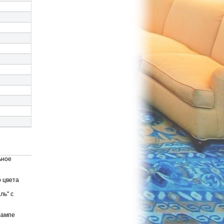
ьное
о цвета
ль" с
лампе