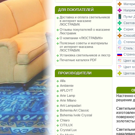
Матери
ДЛЯ ПОКУПАТЕЛЕЙ
Напряже
Пульт Д
Доставка и оплата светильников
в интернет магазине
Светово
ЛЮСТРАВИК
Серия:
Отзывы покупателей о магазине
Люстравик
Способ
О компании «ЛЮСТРАВИК»
Степень
Полезные советы и материалы
от интернет-магазина
Стиль:
ЛЮСТРАВИК
Страна
Установка светильников и люстр
Печатные каталоги PDF
Цвет а
Цвет п
ПРОИЗВОДИТЕЛИ
Цветова
Alfa
Ambiente
О
APLOYT
Arte Lamp
Настенно-
решение д
Arte Milano
Arti Lampadari
Светильни
Bohemia Art Classic
изготовлен
Bohemia Ivele Crystal
поверхнос
Chiaro
золотисты
CITILUX
Светильни
Crystal Lux
накаливан
De Markt