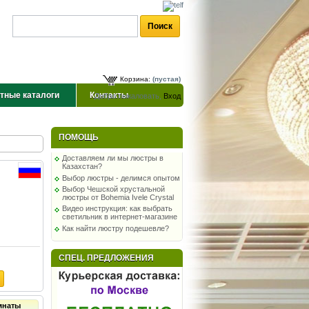
Корзина:
(пустая)
тные каталоги
Контакты
Добро пожаловать,
Вход
ПОМОЩЬ
Доставляем ли мы люстры в
Казахстан?
Выбор люстры - делимся опытом
Выбор Чешской хрустальной
люстры от Bohemia Ivele Crystal
Видео инструкция: как выбрать
светильник в интернет-магазине
Как найти люстру подешевле?
СПЕЦ. ПРЕДЛОЖЕНИЯ
мнаты