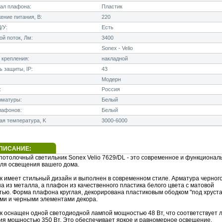
ал плафона:
Пластик
ние питания, В:
220
/У:
Есть
й поток, Лм:
3400
Sonex - Velio
 крепления:
накладной
 защиты, IP:
43
Модерн
:
Россия
рматуры:
Белый
лафонов:
Белый
я температура, K
3000-6000
ПИСАНИЕ:
потолочный светильник Sonex Velio 7629/DL - это современное и функционал
ля освещения вашего дома.
к имеет стильный дизайн и выполнен в современном стиле. Арматура черног
а из металла, а плафон из качественного пластика белого цвета с матовой
тью. Форма плафона круглая, декорирована пластиковым ободком "под хруста
ми и черными элементами декора.
к оснащен одной светодиодной лампой мощностью 48 Вт, что соответствует 
ия мощностью 350 Вт. Это обеспечивает яркое и равномерное освещение.