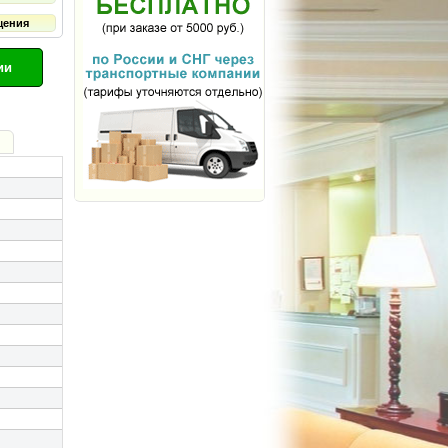
щения
ии