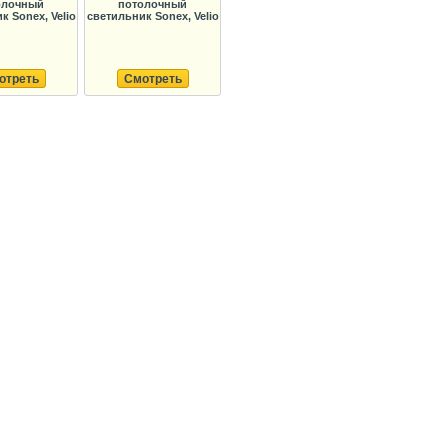
олочный
потолочный
к Sonex, Velio
светильник Sonex, Velio
отреть
Смотреть