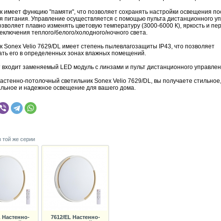
к имеет функцию "памяти", что позволяет сохранять настройки освещения по
я питания. Управление осуществляется с помощью пульта дистанционного у
зволяет плавно изменять цветовую температуру (3000-6000 К), яркость и пе
еключения теплого/белого/холодного/ночного света.
к Sonex Velio 7629/DL имеет степень пылевлагозащиты IP43, что позволяет
ать его в определенных зонах влажных помещений.
т входит заменяемый LED модуль с линзами и пульт дистанционного управлен
астенно-потолочный светильник Sonex Velio 7629/DL, вы получаете стильное
льное и надежное освещение для вашего дома.
з той же серии
L Настенно-
7612/EL Настенно-