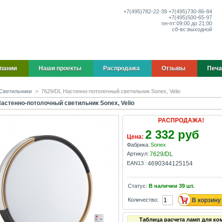
+7(495)
782-22-39
+7(495)
730-86-84
+7(495)
500-65-97
пн-пт:
09:00 до 21:00
сб-вс:
выходной
пании
Наши проекты
Распродажа
Отзывы
Печа
Светильники
>
7629/DL Настенно-потолочный светильник Sonex, Velio
Настенно-потолочный светильник Sonex, Velio
РАСПРОДАЖА!
2 332 руб
Цена:
Фабрика:
Sonex
Артикул:
7629/DL
EAN13 :
4690344125154
Статус:
В наличии
39
шт.
Количество:
Таблица расчета ламп для ко