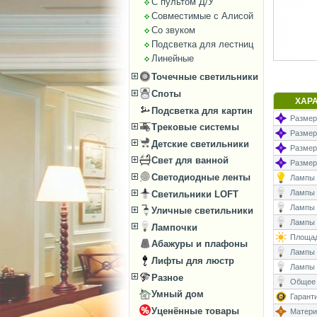
С пультом Д/У
Совместимые с Алисой
Со звуком
Подсветка для лестниц
Линейные
Точечные светильники
Споты
ХАР
Подсветка для картин
Размеры
Трековые системы
Размер
Детские светильники
Размеры
Свет для ванной
Размер
Светодиодные ленты
Лампы (
Лампы (
Светильники LOFT
Лампы 
Уличные светильники
Лампы (
Лампочки
Площад
Абажуры и плафоны
Лампы (
Лифты для люстр
Лампы 
Разное
Общее 
Умный дом
Гаранти
Уценённые товары
Матери