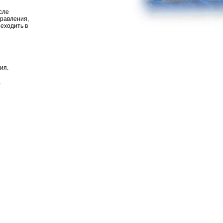
сле
правления,
реходить в
ия.
,