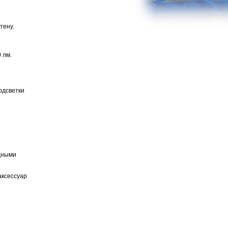
тену.
 лм.
одсветки
одными
аксессуар