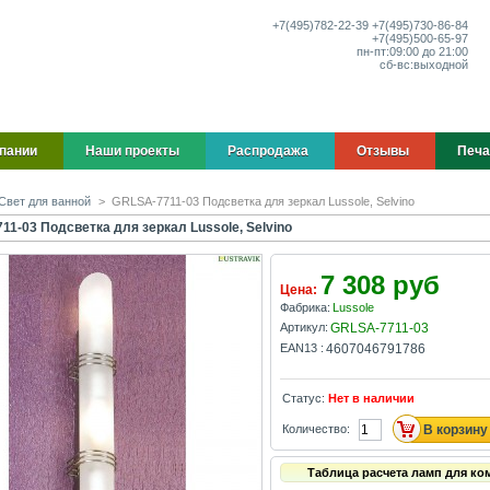
+7(495)
782-22-39
+7(495)
730-86-84
+7(495)
500-65-97
пн-пт:
09:00 до 21:00
сб-вс:
выходной
пании
Наши проекты
Распродажа
Отзывы
Печа
Свет для ванной
>
GRLSA-7711-03 Подсветка для зеркал Lussole, Selvino
11-03 Подсветка для зеркал Lussole, Selvino
7 308 руб
Цена:
Фабрика:
Lussole
Артикул:
GRLSA-7711-03
EAN13 :
4607046791786
Статус:
Нет в наличии
Количество:
Таблица расчета ламп для ко