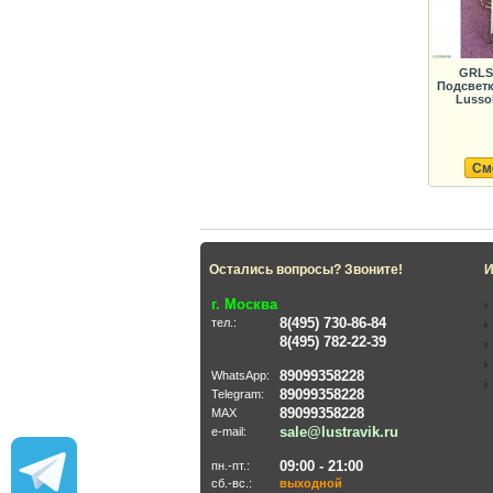
GRLS
Подсветк
Lussol
См
Остались вопросы? Звоните!
И
г. Москва
8(495) 730-86-84
тел.:
8(495) 782-22-39
89099358228
WhatsApp:
89099358228
Telegram:
89099358228
MAX
sale@lustravik.ru
e-mail:
09:00 - 21:00
пн.-пт.:
сб.-вс.:
выходной