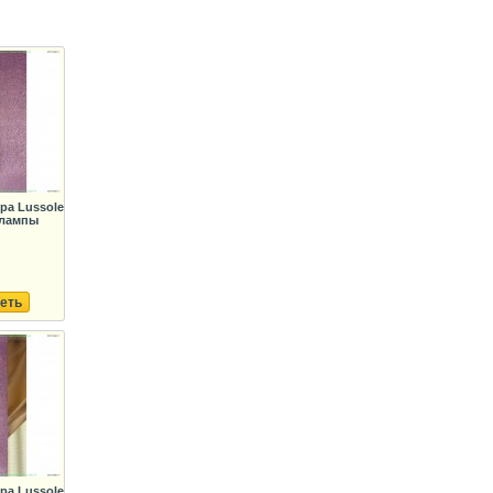
ра Lussole
 лампы
еть
ра Lussole