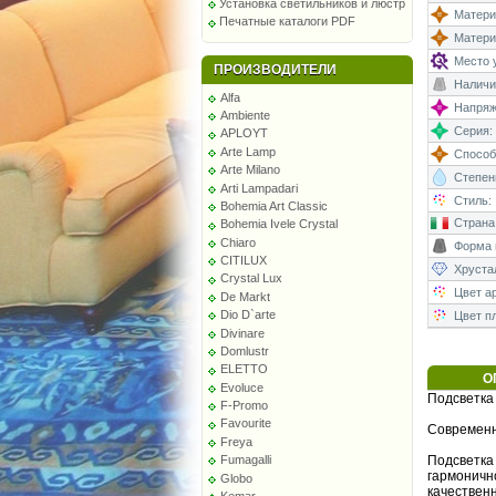
Установка светильников и люстр
Матери
Печатные каталоги PDF
Матери
Место у
ПРОИЗВОДИТЕЛИ
Наличи
Alfa
Напряже
Ambiente
Серия:
APLOYT
Arte Lamp
Способ
Arte Milano
Степень
Arti Lampadari
Стиль:
Bohemia Art Classic
Страна
Bohemia Ivele Crystal
Chiaro
Форма 
CITILUX
Хруста
Crystal Lux
Цвет а
De Markt
Dio D`arte
Цвет п
Divinare
Domlustr
ELETTO
О
Evoluce
Подсветка 
F-Promo
Favourite
Современн
Freya
Подсветка 
Fumagalli
гармонично
Globo
качествен
Kemar