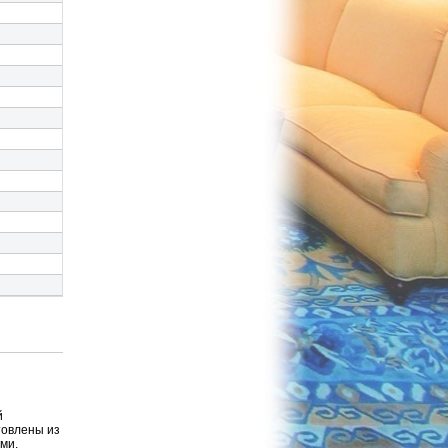
й
товлены из
ми.