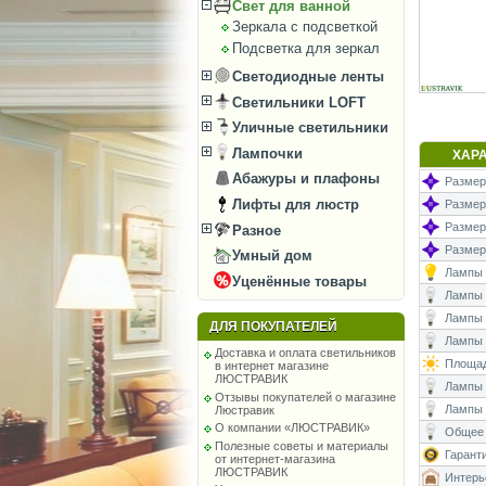
Свет для ванной
Зеркала с подсветкой
Подсветка для зеркал
Светодиодные ленты
Светильники LOFT
Уличные светильники
Лампочки
ХАР
Абажуры и плафоны
Размеры
Лифты для люстр
Размеры
Размер
Разное
Размеры
Умный дом
Лампы (
Уценённые товары
Лампы (
Лампы 
ДЛЯ ПОКУПАТЕЛЕЙ
Лампы (
Доставка и оплата светильников
Площад
в интернет магазине
ЛЮСТРАВИК
Лампы (
Отзывы покупателей о магазине
Лампы 
Люстравик
О компании «ЛЮСТРАВИК»
Общее 
Полезные советы и материалы
Гаранти
от интернет-магазина
ЛЮСТРАВИК
Интерь