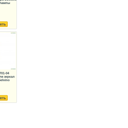
 лампы
еть
701-04
ля зеркал
Selvino
еть