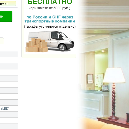
щения
ии
 (LED)