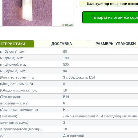
Калькулятор мощности осве
Товары из этой же сер
ДОСТАВКА
РАЗМЕРЫ УПАКОВКИ
АКТЕРИСТИКИ
 (Высота), мм:
60
 (Длина), мм:
190
ы (Ширина), мм:
530
 (Глубина), мм:
90
Количество ламп), шт:
3 x 6Вт, Цоколь: E14
Мощность ламп), Вт:
6
(Общая мощность), Вт:
18
Тип цоколя):
E14
ь освещения, м2:
6
Лампочки в комплекте):
Нет
(Тип ламп):
Лампы накаливания ИЛИ Светодиодные лампы
количество ламп:
3
я производителя (месяцы):
18
ер:
Для гостиной