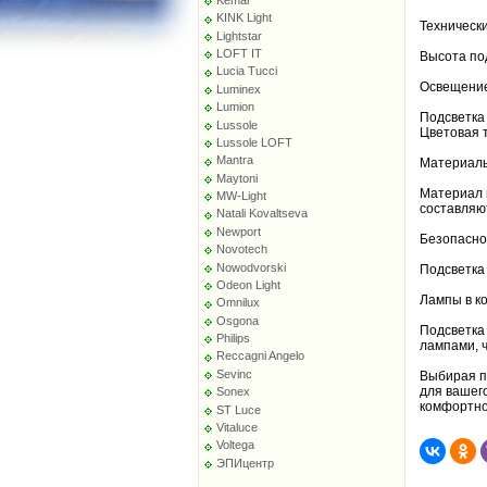
KINK Light
Техническ
Lightstar
LOFT IT
Высота под
Lucia Tucci
Освещение
Luminex
Lumion
Подсветка
Lussole
Цветовая т
Lussole LOFT
Mantra
Материал
Maytoni
Материал 
MW-Light
составляю
Natali Kovaltseva
Newport
Безопасно
Novotech
Nowodvorski
Подсветка 
Odeon Light
Лампы в к
Omnilux
Osgona
Подсветка
Philips
лампами, 
Reccagni Angelo
Sevinc
Выбирая по
для вашег
Sonex
комфортно
ST Luce
Vitaluce
Voltega
ЭПИцентр