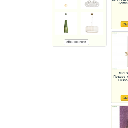
Selvi
См
»Все новинки
GRLSA
Подсветк
Lussol
См