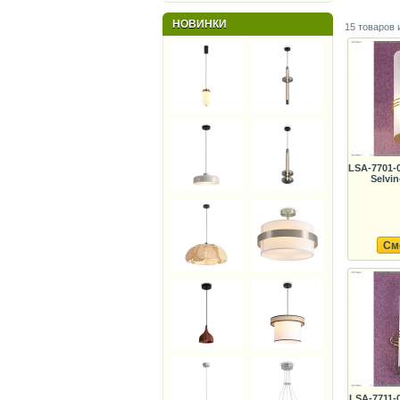
НОВИНКИ
15 товаров 
LSA-7701-
Selvi
См
LSA-7711-