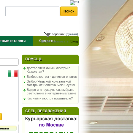
Корзина:
(пустая)
тные каталоги
Контакты
Добро пожаловать,
Вход
ПОМОЩЬ
Доставляем ли мы люстры в
Казахстан?
Выбор люстры - делимся опытом
Выбор Чешской хрустальной
люстры от Bohemia Ivele Crystal
Видео инструкция: как выбрать
светильник в интернет-магазине
Как найти люстру подешевле?
СПЕЦ. ПРЕДЛОЖЕНИЯ
мнаты