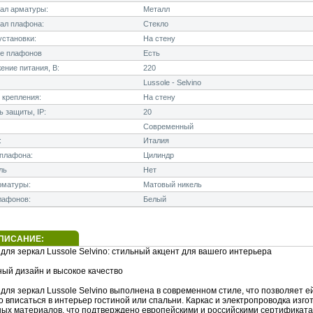
ал арматуры:
Металл
ал плафона:
Стекло
становки:
На стену
е плафонов
Есть
ние питания, В:
220
Lussole - Selvino
 крепления:
На стену
 защиты, IP:
20
Современный
:
Италия
плафона:
Цилиндр
ль
Нет
рматуры:
Матовый никель
лафонов:
Белый
ПИСАНИЕ:
для зеркал Lussole Selvino: стильный акцент для вашего интерьера
ый дизайн и высокое качество
для зеркал Lussole Selvino выполнена в современном стиле, что позволяет е
 вписаться в интерьер гостиной или спальни. Каркас и электропроводка изго
ных материалов, что подтверждено европейскими и российскими сертификата