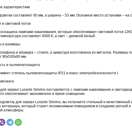
ие характеристики
светки составляет 60 мм, а ширина – 53 мм. Основное место установки – на с
 и световой поток
 оснащена лампами накаливания, которые обеспечивают световой поток 1260
емпература составляет 4000 К, а свет – дневной белый.
ы и размеры
плафона и абажура – стекло, а арматура изготовлена из металла. Размеры п
т 90х530х60 мм.
сть и пылевлагозащита
имеет степень пылевлагозащиты IP21 и класс электробезопасности I.
омплекте
 для зеркал Lussole Selvino поставляется с лампами накаливания и светоди
что обеспечивает экономичное и яркое освещение.
дсветку для зеркал Lussole Selvino, вы получаете стильный и качественный 
о интерьера, который станет незаменимым помощником в создании уютной и
й атмосферы.