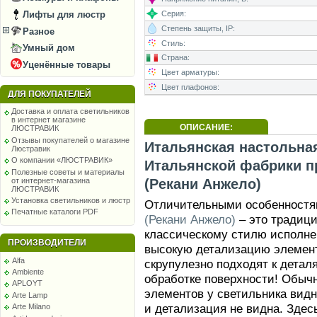
Лифты для люстр
Серия:
Степень защиты, IP:
Разное
Стиль:
Умный дом
Страна:
Уценённые товары
Цвет арматуры:
Цвет плафонов:
ДЛЯ ПОКУПАТЕЛЕЙ
Доставка и оплата светильников
в интернет магазине
ОПИСАНИЕ:
ЛЮСТРАВИК
Отзывы покупателей о магазине
Итальянская настольная
Люстравик
О компании «ЛЮСТРАВИК»
Итальянской фабрики п
Полезные советы и материалы
от интернет-магазина
(Рекани Анжело)
ЛЮСТРАВИК
Установка светильников и люстр
Отличительными особенност
Печатные каталоги PDF
(Рекани Анжело)
– это традици
классическому стилю исполне
ПРОИЗВОДИТЕЛИ
высокую детализацию элемент
Alfa
скрупулезно подходят к детал
Ambiente
обработке поверхности! Обыч
APLOYT
элементов у светильника видн
Arte Lamp
и детализация не видна. Здес
Arte Milano