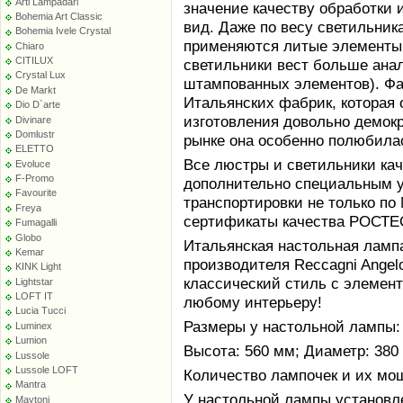
Arti Lampadari
значение качеству обработки 
Bohemia Art Classic
вид. Даже по весу светильник
Bohemia Ivele Crystal
применяются литые элементы 
Chiaro
CITILUX
светильники вест больше ана
Crystal Lux
штампованных элементов). Фаб
De Markt
Итальянских фабрик, которая
Dio D`arte
изготовления довольно демокр
Divinare
Domlustr
рынке она особенно полюбила
ELETTO
Все люстры и светильники ка
Evoluce
F-Promo
дополнительно специальным у
Favourite
транспортировки не только по
Freya
сертификаты качества РОСТЕС
Fumagalli
Globo
Итальянская настольная лампа
Kemar
производителя Reccagni Angelo
KINK Light
классический стиль с элемент
Lightstar
LOFT IT
любому интерьеру!
Lucia Tucci
Размеры у настольной лампы:
Luminex
Lumion
Высота: 560 мм; Диаметр: 380
Lussole
Lussole LOFT
Количество лампочек и их мощн
Mantra
У настольной лампы установле
Maytoni