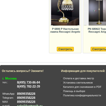
P 6806 P Настольная
PN 6806/2 То
лампа Reccagni Angelo
Reccagni Ang
Смотреть
Смотреть
Остались вопросы? Звоните!
Информация для покупателей:
г. Москва
Оплата и доставка люстр
8(495) 730-86-84
тел.:
Установка светильников
8(495) 782-22-39
Каталоги для скачивания в PDF
Помощь в выборе
89099358228
WhatsApp:
Политика конфиденциальности
89099358228
Telegram:
89099358228
MAX
sale@lustravik.ru
e-mail: