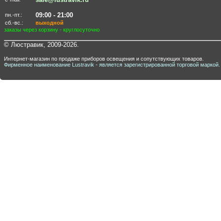
09:00 - 21:00
пн.-пт.:
сб.-вс.:
выходной
заказы через корзину - круглосуточно
© Люстравик, 2009-2026.
Интернет-магазин по продаже приборов освещения и сопутствующих товаров.
Фирменное наименование Lustravik - является зарегистрированной торговой маркой.