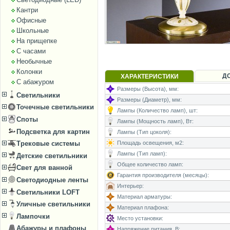
Кантри
Офисные
Школьные
На прищепке
С часами
Необычные
Колонки
Д
ХАРАКТЕРИСТИКИ
С абажуром
Размеры (Высота), мм:
Светильники
Размеры (Диаметр), мм:
Точечные светильники
Лампы (Количество ламп), шт:
Споты
Лампы (Мощность ламп), Вт:
Подсветка для картин
Лампы (Тип цоколя):
Трековые системы
Площадь освещения, м2:
Лампы (Тип ламп):
Детские светильники
Общее количество ламп:
Свет для ванной
Гарантия производителя (месяцы):
Светодиодные ленты
Интерьер:
Светильники LOFT
Материал арматуры:
Уличные светильники
Материал плафона:
Лампочки
Место установки:
Абажуры и плафоны
Напряжение питания, В: