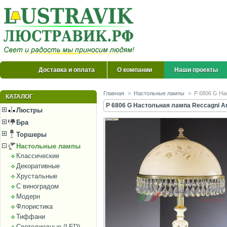
Доставка и оплата
О компании
Наши проекты
Главная
>
Настольные лампы
>
P 6806 G На
КАТАЛОГ
P 6806 G Настольная лампа Reccagni A
Люстры
Бра
Торшеры
Настольные лампы
Классические
Декоративные
Хрустальные
С виноградом
Модерн
Флористика
Тиффани
Светодиодные (LED)