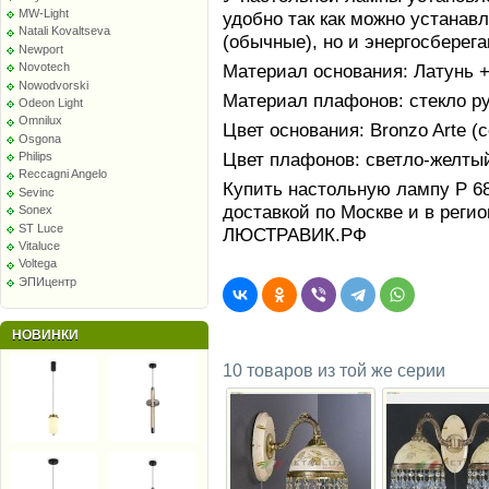
MW-Light
удобно так как можно устанав
Natali Kovaltseva
(обычные), но и энергосбере
Newport
Novotech
Материал основания: Латунь +
Nowodvorski
Материал плафонов: стекло р
Odeon Light
Omnilux
Цвет основания: Bronzo Arte (
Osgona
Цвет плафонов: светло-желты
Philips
Reccagni Angelo
Купить настольную лампу P 68
Sevinc
доставкой по Москве и в реги
Sonex
ST Luce
ЛЮСТРАВИК.РФ
Vitaluce
Voltega
ЭПИцентр
НОВИНКИ
10 товаров из той же серии