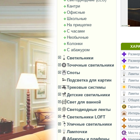
Кантри
Офисные
Школьные
На прищепке
С часами
Необычные
Колонки
ХАР
С абажуром
Размеры
Светильники
Размер
Точечные светильники
Лампы (
Споты
Лампы (
Подсветка для картин
Лампы (
Трековые системы
Площад
Лампы 
Детские светильники
Общее 
Свет для ванной
Гаранти
Светодиодные ленты
Интерь
Светильники LOFT
Матери
Уличные светильники
Матери
Лампочки
Место у
Абажуры и плафоны
Напряже