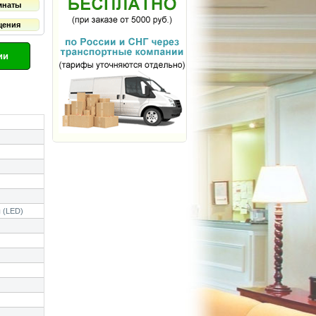
мнаты
щения
ии
 (LED)