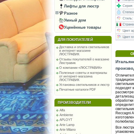
Лифты для люстр
Серия:
Степень
Разное
Стиль:
Умный дом
Страна
Уценённые товары
Цвет а
Цвет п
ДЛЯ ПОКУПАТЕЛЕЙ
Доставка и оплата светильников
в интернет магазине
О
ЛЮСТРАВИК
Отзывы покупателей о магазине
Итальянс
Люстравик
О компании «ЛЮСТРАВИК»
произво
Полезные советы и материалы
Отличител
от интернет-магазина
традицион
ЛЮСТРАВИК
светильни
Установка светильников и люстр
подходят 
Печатные каталоги PDF
рассмотре
детализац
обработки
ПРОИЗВОДИТЕЛИ
определит
светильни
Alfa
Reccagni A
Ambiente
изготовле
APLOYT
полюбилас
Arte Lamp
Все люстр
Arte Milano
упаковочны