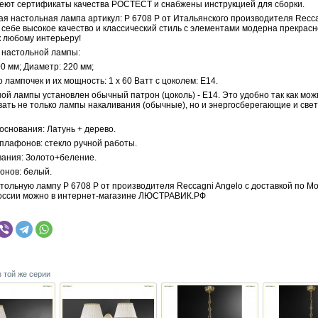
меют сертификаты качества РОСТЕСТ и снабжены инструкцией для сборки.
ая настольная лампа артикул: P 6708 P от Итальянского производителя Recca
 себе высокое качество и классический стиль с элементами модерна прекрасн
к любому интерьеру!
 настольной лампы:
0 мм; Диаметр: 220 мм;
 лампочек и их мощность: 1 x 60 Ватт с цоколем: E14.
ой лампы установлен обычный патрон (цоколь) - E14. Это удобно так как мож
вать не только лампы накаливания (обычные), но и энергосберегающие и св
основания: Латунь + дерево.
плафонов: стекло ручной работы.
вания: Золото+беление.
онов: белый.
тольную лампу P 6708 P от производителя Reccagni Angelo с доставкой по Мо
оссии можно в интернет-магазине ЛЮСТРАВИК.РФ
з той же серии