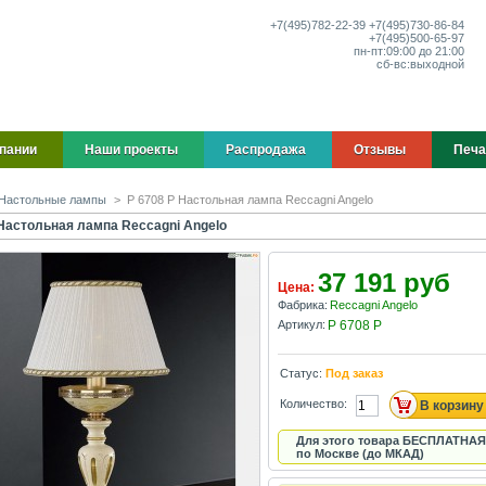
+7(495)
782-22-39
+7(495)
730-86-84
+7(495)
500-65-97
пн-пт:
09:00 до 21:00
сб-вс:
выходной
пании
Наши проекты
Распродажа
Отзывы
Печа
Настольные лампы
>
P 6708 P Настольная лампа Reccagni Angelo
 Настольная лампа Reccagni Angelo
37 191 руб
Цена:
Фабрика:
Reccagni Angelo
Артикул:
P 6708 P
Статус:
Под заказ
Количество:
Для этого товара БЕСПЛАТНАЯ
по Москве (до МКАД)