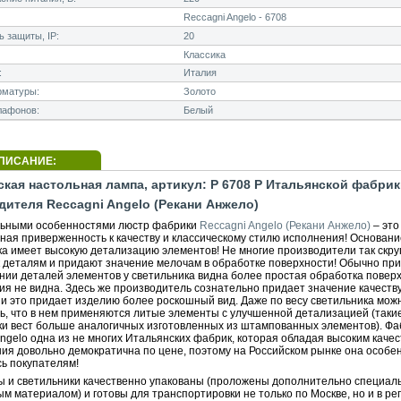
Reccagni Angelo - 6708
 защиты, IP:
20
Классика
:
Италия
рматуры:
Золото
лафонов:
Белый
ПИСАНИЕ:
кая настольная лампа, артикул: P 6708 P Итальянской фабри
дителя Reccagni Angelo (Рекани Анжело)
ьными особенностями люстр фабрики
Reccagni Angelo (Рекани Анжело)
– это
ная приверженность к качеству и классическому стилю исполнения! Основани
ка имеет высокую детализацию элементов! Не многие производители так скр
к деталям и придают значение мелочам в обработке поверхности! Обычно при
нии деталей элементов у светильника видна более простая обработка поверх
ия не видна. Здесь же производитель сознательно придает значение качеств
 и это придает изделию более роскошный вид. Даже по весу светильника мож
ь, что в нем применяются литые элементы с улучшенной детализацией (таки
ки вест больше аналогичных изготовленных из штампованных элементов). Фа
ngelo одна из не многих Итальянских фабрик, которая обладая высоким каче
ния довольно демократична по цене, поэтому на Российском рынке она особе
ь покупателям!
ы и светильники качественно упакованы (проложены дополнительно специа
м материалом) и готовы для транспортировки не только по Москве, но и в ре