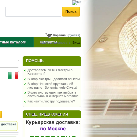
Корзина:
(пустая)
тные каталоги
Контакты
Добро пожаловать,
Вход
ПОМОЩЬ
Доставляем ли мы люстры в
Казахстан?
Выбор люстры - делимся опытом
Выбор Чешской хрустальной
люстры от Bohemia Ivele Crystal
Видео инструкция: как выбрать
светильник в интернет-магазине
Как найти люстру подешевле?
СПЕЦ. ПРЕДЛОЖЕНИЯ
 доставка