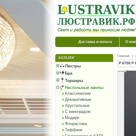
Доставка и оплата
О ком
Главная
>
КАТАЛОГ
P 6708 P
Люстры
Бра
Торшеры
Настольные лампы
Классические
Декоративные
Хрустальные
С виноградом
Модерн
Флористика
Тиффани
Светодиодные (LED)