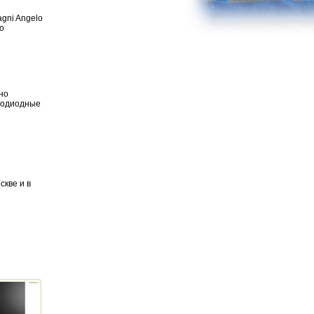
gni Angelo
о
но
етодиодные
скве и в