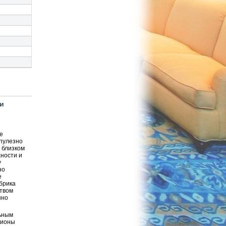
ки
е
упулезно
 близком
ности и
у
но
е
брика
ством
нно
льным
гионы