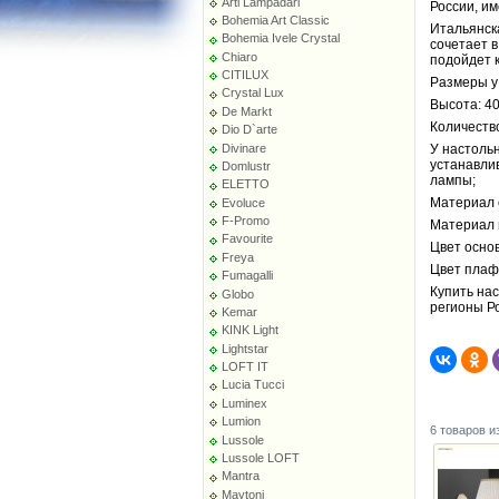
Arti Lampadari
России, и
Bohemia Art Classic
Итальянск
Bohemia Ivele Crystal
сочетает в
Chiaro
подойдет 
CITILUX
Размеры у
Crystal Lux
Высота: 40
De Markt
Количество
Dio D`arte
Divinare
У настольн
устанавли
Domlustr
лампы;
ELETTO
Материал 
Evoluce
F-Promo
Материал 
Favourite
Цвет осно
Freya
Цвет плаф
Fumagalli
Купить нас
Globo
регионы Р
Kemar
KINK Light
Lightstar
LOFT IT
Lucia Tucci
Luminex
Lumion
6 товаров и
Lussole
Lussole LOFT
Mantra
Maytoni