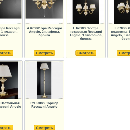
 Бра Reccagni
A 6708/2 Бра Reccagni
L 6708/3 Люстра
L 6708/5 
, 1 плафон,
Angelo, 2 плафона,
подвесная Reccagni
подвесная 
ронза
бронза
Angelo, 3 плафонов,
Angelo, 5 п
бронза
брон
отреть
Смотреть
Смотреть
Смотр
G Настольная
PN 6708/2 Торшер
ccagni Angelo
Reccagni Angelo
отреть
Смотреть