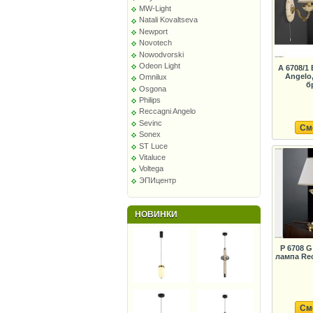
MW-Light
Natali Kovaltseva
Newport
Novotech
Nowodvorski
Odeon Light
A 6708/1
Angelo
Omnilux
б
Osgona
Philips
Reccagni Angelo
Sevinc
См
Sonex
ST Luce
Vitaluce
Voltega
ЭПИцентр
НОВИНКИ
P 6708 
лампа Re
См