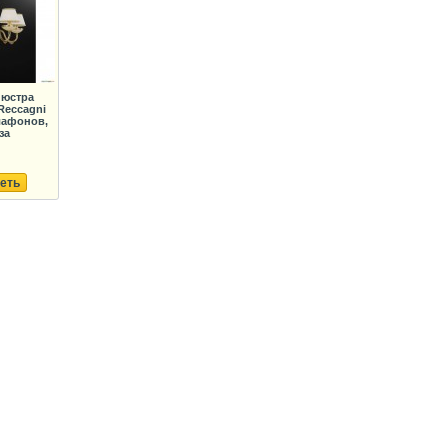
Люстра
Reccagni
лафонов,
за
еть