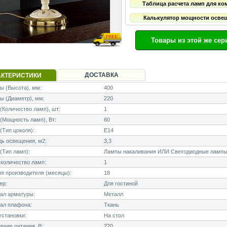
Таблица расчета ламп для ко
Калькулятор мощности осве
Товары из этой же сер
ДОСТАВКА
АКТЕРИСТИКИ
 (Высота), мм:
400
ы (Диаметр), мм:
220
Количество ламп), шт:
1
Мощность ламп), Вт:
60
Тип цоколя):
E14
ь освещения, м2:
3,3
(Тип ламп):
Лампы накаливания ИЛИ Светодиодные лампы
количество ламп:
1
я производителя (месяцы):
18
ер:
Для гостиной
ал арматуры:
Металл
ал плафона:
Ткань
становки:
На стол
ние питания, В:
220