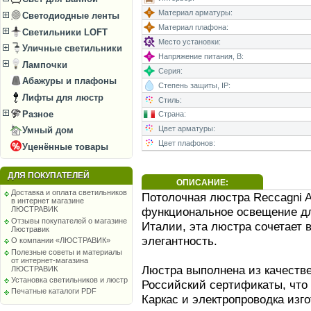
Материал арматуры:
Светодиодные ленты
Материал плафона:
Светильники LOFT
Место установки:
Уличные светильники
Напряжение питания, В:
Лампочки
Серия:
Абажуры и плафоны
Степень защиты, IP:
Лифты для люстр
Стиль:
Разное
Страна:
Цвет арматуры:
Умный дом
Цвет плафонов:
Уценённые товары
ДЛЯ ПОКУПАТЕЛЕЙ
ОПИСАНИЕ:
Доставка и оплата светильников
Потолочная люстра Reccagni An
в интернет магазине
функциональное освещение дл
ЛЮСТРАВИК
Отзывы покупателей о магазине
Италии, эта люстра сочетает в
Люстравик
элегантность.
О компании «ЛЮСТРАВИК»
Полезные советы и материалы
от интернет-магазина
Люстра выполнена из качеств
ЛЮСТРАВИК
Установка светильников и люстр
Российский сертификаты, что 
Печатные каталоги PDF
Каркас и электропроводка изг