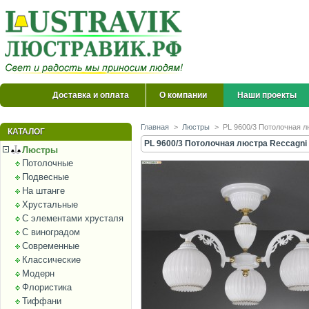
Доставка и оплата
О компании
Наши проекты
Главная
>
Люстры
>
PL 9600/3 Потолочная л
КАТАЛОГ
PL 9600/3 Потолочная люстра Reccagni 
Люстры
Потолочные
Подвесные
На штанге
Хрустальные
С элементами хрусталя
С виноградом
Современные
Классические
Модерн
Флористика
Тиффани