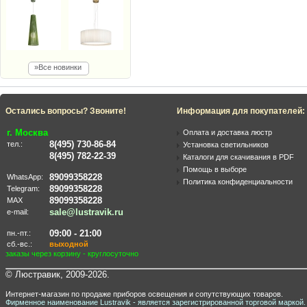
»Все новинки
Остались вопросы? Звоните!
Информация для покупателей:
г. Москва
Оплата и доставка люстр
8(495) 730-86-84
тел.:
Установка светильников
8(495) 782-22-39
Каталоги для скачивания в PDF
Помощь в выборе
89099358228
WhatsApp:
Политика конфиденциальности
89099358228
Telegram:
89099358228
MAX
sale@lustravik.ru
e-mail:
09:00 - 21:00
пн.-пт.:
сб.-вс.:
выходной
заказы через корзину - круглосуточно
© Люстравик, 2009-2026.
Интернет-магазин по продаже приборов освещения и сопутствующих товаров.
Фирменное наименование Lustravik - является зарегистрированной торговой маркой.