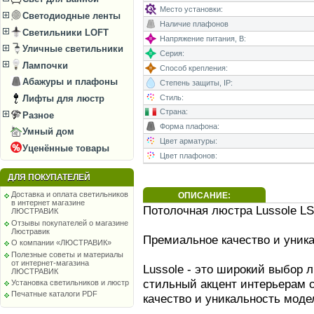
Место установки:
Светодиодные ленты
Наличие плафонов
Светильники LOFT
Напряжение питания, В:
Уличные светильники
Серия:
Лампочки
Способ крепления:
Абажуры и плафоны
Степень защиты, IP:
Лифты для люстр
Стиль:
Страна:
Разное
Форма плафона:
Умный дом
Цвет арматуры:
Уценённые товары
Цвет плафонов:
ДЛЯ ПОКУПАТЕЛЕЙ
Доставка и оплата светильников
ОПИСАНИЕ:
в интернет магазине
Потолочная люстра Lussole LS
ЛЮСТРАВИК
Отзывы покупателей о магазине
Люстравик
Премиальное качество и уник
О компании «ЛЮСТРАВИК»
Полезные советы и материалы
от интернет-магазина
Lussole - это широкий выбор 
ЛЮСТРАВИК
стильный акцент интерьерам 
Установка светильников и люстр
Печатные каталоги PDF
качество и уникальность моде