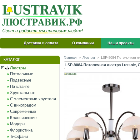
Доставка и оплата
О компании
Наши проекты
Главная
>
Люстры
>
LSP-8084 Потолочная лю
КАТАЛОГ
LSP-8084 Потолочная люстра Lussole, G
Люстры
Потолочные
Подвесные
На штанге
Хрустальные
С элементами хрусталя
С виноградом
Современные
Классические
Модерн
Флористика
Тиффани