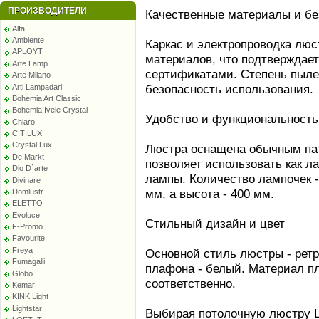
ПРОИЗВОДИТЕЛИ
Качественные материалы и бе
Alfa
Ambiente
Каркас и электропроводка лю
APLOYT
материалов, что подтверждае
Arte Lamp
сертификатами. Степень пыле
Arte Milano
безопасность использования.
Arti Lampadari
Bohemia Art Classic
Bohemia Ivele Crystal
Удобство и функциональность
Chiaro
CITILUX
Crystal Lux
Люстра оснащена обычным патр
De Markt
позволяет использовать как л
Dio D`arte
лампы. Количество лампочек -
Divinare
мм, а высота - 400 мм.
Domlustr
ELETTO
Evoluce
Стильный дизайн и цвет
F-Promo
Favourite
Freya
Основной стиль люстры - ретр
Fumagalli
плафона - белый. Материал пл
Globo
соответственно.
Kemar
KINK Light
Lightstar
Выбирая потолочную люстру L