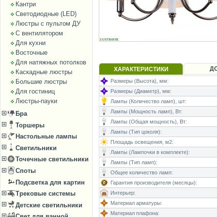
Кантри
Светодиодные (LED)
Люстры с пультом ДУ
С вентилятором
Для кухни
Восточные
Для натяжных потолков
Д
ХАРАКТЕРИСТИКИ
Каскадные люстры
Большие люстры
Размеры (Высота), мм:
Для гостиниц
Размеры (Диаметр), мм:
Люстры-пауки
Лампы (Количество ламп), шт:
Лампы (Мощность ламп), Вт:
Бра
Лампы (Общая мощность), Вт:
Торшеры
Лампы (Тип цоколя):
Настольные лампы
Площадь освещения, м2:
Светильники
Лампы (Лампочки в комплекте):
Точечные светильники
Лампы (Тип ламп):
Споты
Общее количество ламп:
Подсветка для картин
Гарантия производителя (месяцы):
Интерьер:
Трековые системы
Материал арматуры:
Детские светильники
Материал плафона:
Свет для ванной