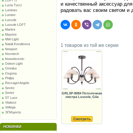
LOFT IT
и качественный аксессуар для
Lucia Tucci
радовать вас своим светом и 
Luminex
Lumion
Lussole
Lussole LOFT
Mantra
Maytoni
MW-Light
Natali Kovaltseva
1 товаров из той же серии
Newport
Novotech
Nowodvorski
Odeon Light
Omnilux
Osgona
Philips
Reccagni Angelo
Sevinc
Sonex
GRLSP-8084 Потолочная
люстра Lussole, Gila
ST Luce
Vitaluce
Voltega
ЭПИцентр
Смотреть
НОВИНКИ