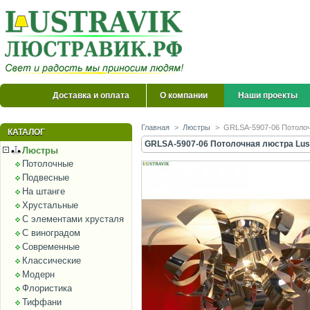
Доставка и оплата
О компании
Наши проекты
Главная
>
Люстры
>
GRLSA-5907-06 Потолочн
КАТАЛОГ
GRLSA-5907-06 Потолочная люстра Luss
Люстры
Потолочные
Подвесные
На штанге
Хрустальные
С элементами хрусталя
С виноградом
Современные
Классические
Модерн
Флористика
Тиффани