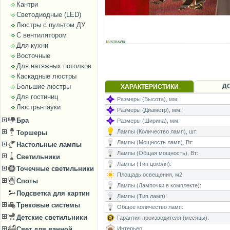
Кантри
Светодиодные (LED)
Люстры с пультом ДУ
С вентилятором
Для кухни
Восточные
Для натяжных потолков
Каскадные люстры
Д
Большие люстры
ХАРАКТЕРИСТИКИ
Для гостиниц
Размеры (Высота), мм:
Люстры-пауки
Размеры (Диаметр), мм:
Бра
Размеры (Ширина), мм:
Лампы (Количество ламп), шт:
Торшеры
Лампы (Мощность ламп), Вт:
Настольные лампы
Лампы (Общая мощность), Вт:
Светильники
Лампы (Тип цоколя):
Точечные светильники
Площадь освещения, м2:
Споты
Лампы (Лампочки в комплекте):
Подсветка для картин
Лампы (Тип ламп):
Трековые системы
Общее количество ламп:
Детские светильники
Гарантия производителя (месяцы):
Интерьер:
Свет для ванной