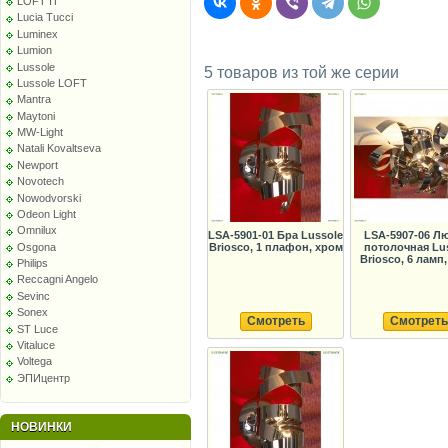
LOFT IT
Lucia Tucci
Luminex
Lumion
Lussole
5 товаров из той же серии
Lussole LOFT
Mantra
Maytoni
MW-Light
Natali Kovaltseva
Newport
Novotech
Nowodvorski
Odeon Light
Omnilux
LSA-5901-01 Бра Lussole
LSA-5907-06 Л
Osgona
Briosco, 1 плафон, хром
потолочная Lu
Briosco, 6 ламп
Philips
Reccagni Angelo
Sevinc
Sonex
Смотреть
Смотреть
ST Luce
Vitaluce
Voltega
ЭПИцентр
НОВИНКИ