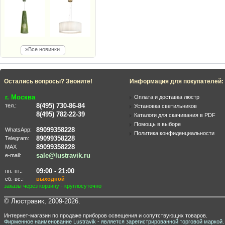
»Все новинки
Остались вопросы? Звоните!
Информация для покупателей:
г. Москва
Оплата и доставка люстр
8(495) 730-86-84
тел.:
Установка светильников
8(495) 782-22-39
Каталоги для скачивания в PDF
Помощь в выборе
89099358228
WhatsApp:
Политика конфиденциальности
89099358228
Telegram:
89099358228
MAX
sale@lustravik.ru
e-mail:
09:00 - 21:00
пн.-пт.:
сб.-вс.:
выходной
заказы через корзину - круглосуточно
© Люстравик, 2009-2026.
Интернет-магазин по продаже приборов освещения и сопутствующих товаров.
Фирменное наименование Lustravik - является зарегистрированной торговой маркой.