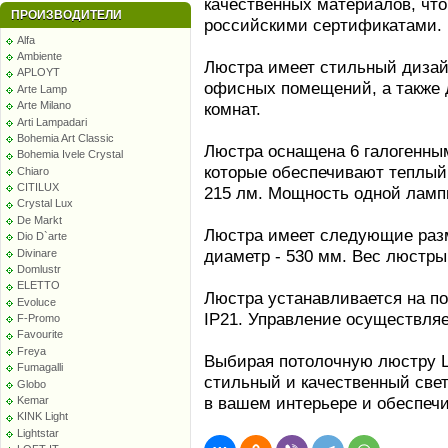
качественных материалов, чт
ПРОИЗВОДИТЕЛИ
российскими сертификатами.
Alfa
Ambiente
Люстра имеет стильный дизайн
APLOYT
офисных помещений, а также д
Arte Lamp
комнат.
Arte Milano
Arti Lampadari
Bohemia Art Classic
Люстра оснащена 6 галогенн
Bohemia Ivele Crystal
которые обеспечивают теплый
Chiaro
CITILUX
215 лм. Мощность одной лампы
Crystal Lux
De Markt
Люстра имеет следующие разме
Dio D`arte
диаметр - 530 мм. Вес люстры 
Divinare
Domlustr
ELETTO
Люстра устанавливается на п
Evoluce
IP21. Управление осуществля
F-Promo
Favourite
Freya
Выбирая потолочную люстру L
Fumagalli
стильный и качественный свет
Globo
в вашем интерьере и обеспеч
Kemar
KINK Light
Lightstar