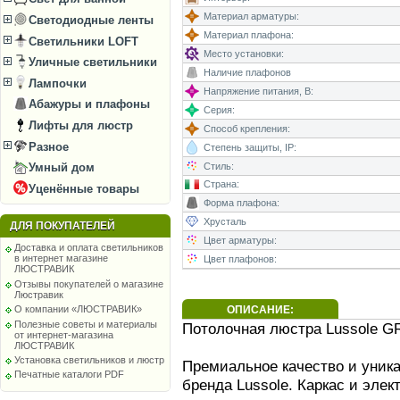
Материал арматуры:
Светодиодные ленты
Материал плафона:
Светильники LOFT
Место установки:
Уличные светильники
Наличие плафонов
Лампочки
Напряжение питания, В:
Абажуры и плафоны
Серия:
Лифты для люстр
Способ крепления:
Разное
Степень защиты, IP:
Стиль:
Умный дом
Страна:
Уценённые товары
Форма плафона:
Хрусталь
ДЛЯ ПОКУПАТЕЛЕЙ
Цвет арматуры:
Доставка и оплата светильников
в интернет магазине
Цвет плафонов:
ЛЮСТРАВИК
Отзывы покупателей о магазине
Люстравик
ОПИСАНИЕ:
О компании «ЛЮСТРАВИК»
Полезные советы и материалы
Потолочная люстра Lussole GR
от интернет-магазина
ЛЮСТРАВИК
Установка светильников и люстр
Премиальное качество и уника
Печатные каталоги PDF
бренда Lussole. Каркас и эле