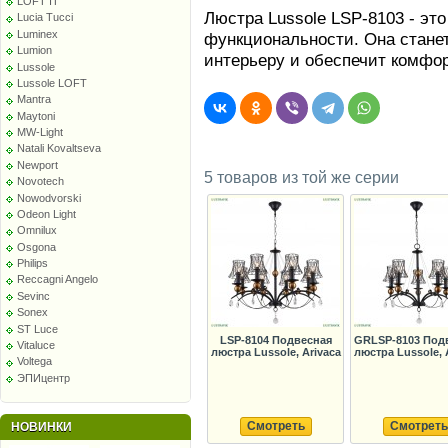
LOFT IT
Люстра Lussole LSP-8103 - это
Lucia Tucci
Luminex
функциональности. Она стане
Lumion
интерьеру и обеспечит комфо
Lussole
Lussole LOFT
Mantra
Maytoni
MW-Light
Natali Kovaltseva
Newport
5 товаров из той же серии
Novotech
Nowodvorski
Odeon Light
Omnilux
Osgona
Philips
Reccagni Angelo
Sevinc
Sonex
ST Luce
LSP-8104 Подвесная
GRLSP-8103 Под
Vitaluce
люстра Lussole, Arivaca
люстра Lussole, 
Voltega
ЭПИцентр
Смотреть
Смотреть
НОВИНКИ