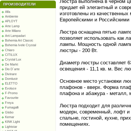
Люстра выполнена в черном ц
ПРОИЗВОДИТЕЛИ
придает ей элегантный и совр
Alfa
изготовлены из качественных 
Ambiente
Европейскими и Российскими
APLOYT
Arte Lamp
Люстра оснащена пятью лампо
Arte Milano
Arti Lampadari
позволяет использовать как л
Bohemia Art Classic
лампы. Мощность одной лампы
Bohemia Ivele Crystal
люстры - 200 Вт.
Chiaro
CITILUX
Crystal Lux
Диаметр люстры составляет 6
De Markt
освещения - 11,1 кв. м. Вес люс
Dio D`arte
Divinare
Domlustr
Основное место установки люс
ELETTO
плафонов - вверх. Форма пла
Evoluce
плафона и абажура - металл, 
F-Promo
Favourite
Freya
Люстра подходит для различны
Fumagalli
модерн, современный, лофт и 
Globo
спальне, гостиной, кухне, при
Kemar
KINK Light
помещениях.
Lightstar