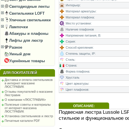
Интерьер:
Светодиодные ленты
Материал арматуры:
Светильники LOFT
Материал плафона:
Уличные светильники
Место установки:
Лампочки
Наличие плафонов
Абажуры и плафоны
Напряжение питания, В:
Лифты для люстр
Серия:
Разное
Способ крепления:
Степень защиты, IP:
Умный дом
Стиль:
Уценённые товары
Страна:
Форма плафона:
ДЛЯ ПОКУПАТЕЛЕЙ
Хрусталь
Доставка и оплата светильников
в интернет магазине
Цвет арматуры:
ЛЮСТРАВИК
Цвет плафонов:
Отзывы покупателей о магазине
Люстравик
О компании «ЛЮСТРАВИК»
Полезные советы и материалы
ОПИСАНИЕ:
от интернет-магазина
Подвесная люстра Lussole LSP-
ЛЮСТРАВИК
Установка светильников и люстр
стильное и функциональное о
Печатные каталоги PDF