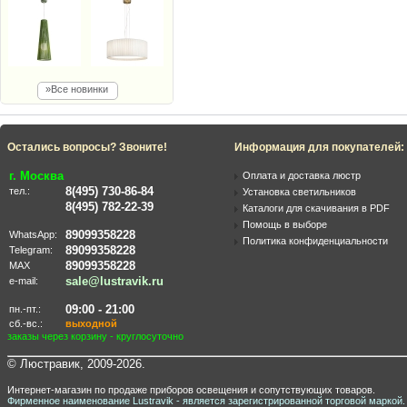
»Все новинки
Остались вопросы? Звоните!
Информация для покупателей:
г. Москва
Оплата и доставка люстр
8(495) 730-86-84
тел.:
Установка светильников
8(495) 782-22-39
Каталоги для скачивания в PDF
Помощь в выборе
89099358228
WhatsApp:
Политика конфиденциальности
89099358228
Telegram:
89099358228
MAX
sale@lustravik.ru
e-mail:
09:00 - 21:00
пн.-пт.:
сб.-вс.:
выходной
заказы через корзину - круглосуточно
© Люстравик, 2009-2026.
Интернет-магазин по продаже приборов освещения и сопутствующих товаров.
Фирменное наименование Lustravik - является зарегистрированной торговой маркой.