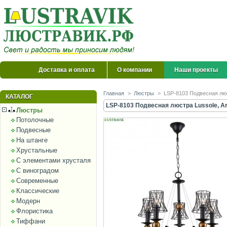
Доставка и оплата
О компании
Наши проекты
Главная
>
Люстры
>
LSP-8103 Подвесная люс
КАТАЛОГ
LSP-8103 Подвесная люстра Lussole, Ar
Люстры
Потолочные
Подвесные
На штанге
Хрустальные
С элементами хрусталя
С виноградом
Современные
Классические
Модерн
Флористика
Тиффани