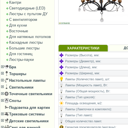
Кантри
Светодиодные (LED)
Люстры с пультом ДУ
С вентилятором
Для кухни
Восточные
Для натяжных потолков
Каскадные люстры
Д
Большие люстры
ХАРАКТЕРИСТИКИ
Для гостиниц
Размеры (Высота), мм:
Люстры-пауки
Размеры (Диаметр), мм:
Бра
Размеры (Длина), мм:
Размеры (Ширина), мм:
Торшеры
Лампы (Количество ламп), шт:
Настольные лампы
Лампы (Мощность ламп), Вт:
Светильники
Лампы (Общая мощность), Вт:
Точечные светильники
Лампы (Тип цоколя):
Споты
Площадь освещения, м2:
Подсветка для картин
Лампы (Лампочки в комплекте):
Трековые системы
Лампы (Тип ламп):
Детские светильники
Общее количество ламп:
Гарантия производителя (месяцы):
Свет для ванной