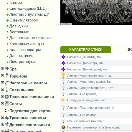
Кантри
Светодиодные (LED)
Люстры с пультом ДУ
С вентилятором
Для кухни
Восточные
Для натяжных потолков
Каскадные люстры
Д
Большие люстры
ХАРАКТЕРИСТИКИ
Для гостиниц
Размеры (Высота), мм:
Люстры-пауки
Размеры (Диаметр), мм:
Бра
Размеры (Длина цепи), мм:
Лампы (Количество ламп), шт:
Торшеры
Лампы (Мощность ламп), Вт:
Настольные лампы
Лампы (Общая мощность), Вт:
Светильники
Лампы (Тип цоколя):
Точечные светильники
Площадь освещения, м2:
Споты
Лампы (Лампочки в комплекте):
Подсветка для картин
Лампы (Тип ламп):
Трековые системы
Общее количество ламп:
Детские светильники
Гарантия производителя (месяцы):
Свет для ванной