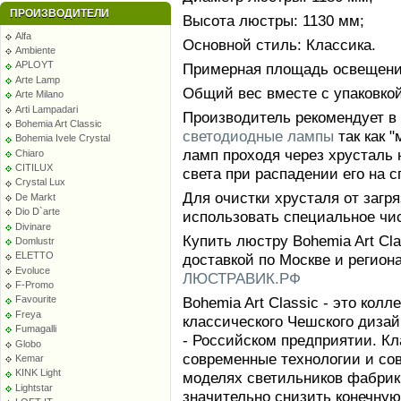
ПРОИЗВОДИТЕЛИ
Высота люстры: 1130 мм;
Alfa
Основной стиль: Классика.
Ambiente
APLOYT
Примерная площадь освещения
Arte Lamp
Общий вес вместе с упаковкой:
Arte Milano
Arti Lampadari
Производитель рекомендует в
Bohemia Art Classic
светодиодные лампы
так как 
Bohemia Ivele Crystal
ламп проходя через хрусталь 
Chiaro
CITILUX
света при распадении его на с
Crystal Lux
Для очистки хрусталя от заг
De Markt
Dio D`arte
использовать специальное чи
Divinare
Купить люстру Bohemia Art Cla
Domlustr
ELETTO
доставкой по Москве и регион
Evoluce
ЛЮСТРАВИК.РФ
F-Promo
Bohemia Art Classic - это кол
Favourite
Freya
классического Чешского диза
Fumagalli
- Российском предприятии. К
Globo
современные технологии и со
Kemar
KINK Light
моделях светильников фабрики
Lightstar
значительно снизить конечную