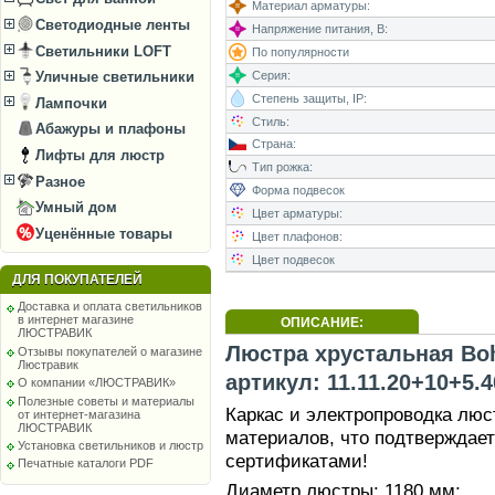
Материал арматуры:
Светодиодные ленты
Напряжение питания, В:
Светильники LOFT
По популярности
Серия:
Уличные светильники
Степень защиты, IP:
Лампочки
Стиль:
Абажуры и плафоны
Страна:
Лифты для люстр
Тип рожка:
Разное
Форма подвесок
Умный дом
Цвет арматуры:
Уценённые товары
Цвет плафонов:
Цвет подвесок
ДЛЯ ПОКУПАТЕЛЕЙ
Доставка и оплата светильников
в интернет магазине
ОПИСАНИЕ:
ЛЮСТРАВИК
Люстра хрустальная Bohe
Отзывы покупателей о магазине
Люстравик
артикул: 11.11.20+10+5.
О компании «ЛЮСТРАВИК»
Полезные советы и материалы
Каркас и электропроводка лю
от интернет-магазина
ЛЮСТРАВИК
материалов, что подтверждае
Установка светильников и люстр
сертификатами!
Печатные каталоги PDF
Диаметр люстры: 1180 мм;