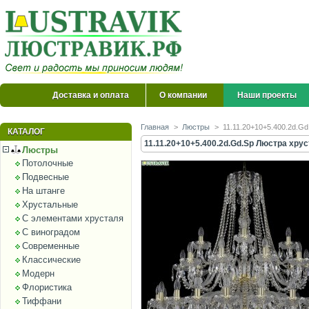
Доставка и оплата
О компании
Наши проекты
Главная
>
Люстры
>
11.11.20+10+5.400.2d.Gd
КАТАЛОГ
11.11.20+10+5.400.2d.Gd.Sp Люстра хрус
Люстры
Потолочные
Подвесные
На штанге
Хрустальные
С элементами хрусталя
С виноградом
Современные
Классические
Модерн
Флористика
Тиффани