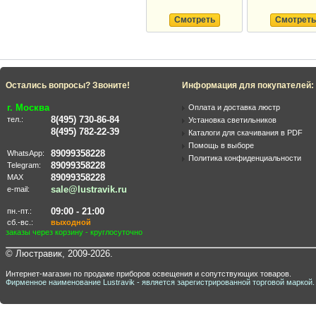
Смотреть
Смотреть
Остались вопросы? Звоните!
Информация для покупателей:
г. Москва
Оплата и доставка люстр
8(495) 730-86-84
тел.:
Установка светильников
8(495) 782-22-39
Каталоги для скачивания в PDF
Помощь в выборе
89099358228
WhatsApp:
Политика конфиденциальности
89099358228
Telegram:
89099358228
MAX
sale@lustravik.ru
e-mail:
09:00 - 21:00
пн.-пт.:
сб.-вс.:
выходной
заказы через корзину - круглосуточно
© Люстравик, 2009-2026.
Интернет-магазин по продаже приборов освещения и сопутствующих товаров.
Фирменное наименование Lustravik - является зарегистрированной торговой маркой.