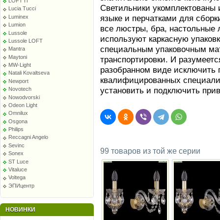
LOFT IT
Светильники укомплектованы 
Lucia Tucci
языке и перчатками для сборк
Luminex
Lumion
все люстры, бра, настольные 
Lussole
используют каркасную упаков
Lussole LOFT
специальным упаковочным ма
Mantra
Maytoni
транспортировки. И разумеетс
MW-Light
разобранном виде исключить п
Natali Kovaltseva
квалифицированных специалис
Newport
установить и подключить при
Novotech
Nowodvorski
Odeon Light
Omnilux
Osgona
Philips
Reccagni Angelo
Sevinc
99 товаров из той же серии
Sonex
ST Luce
Vitaluce
Voltega
ЭПИцентр
НОВИНКИ