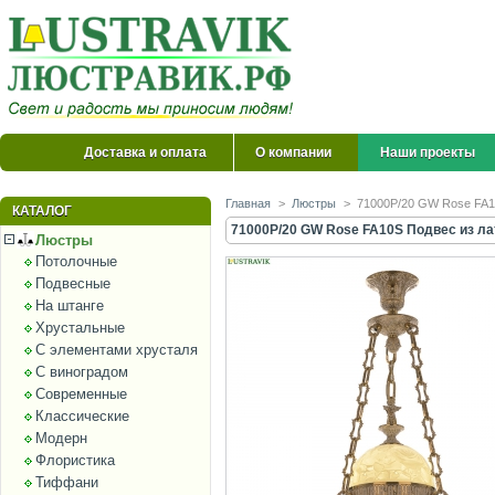
Доставка и оплата
О компании
Наши проекты
Главная
>
Люстры
>
71000P/20 GW Rose FA10
КАТАЛОГ
71000P/20 GW Rose FA10S Подвес из лат
Люстры
Потолочные
Подвесные
На штанге
Хрустальные
С элементами хрусталя
С виноградом
Современные
Классические
Модерн
Флористика
Тиффани