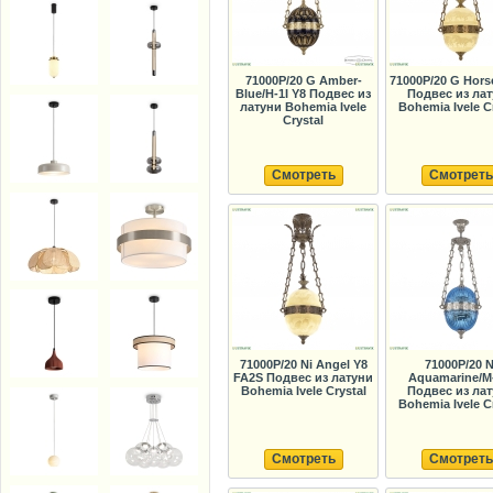
71000P/20 G Amber-
71000P/20 G Hors
Blue/H-1I Y8 Подвес из
Подвес из ла
латуни Bohemia Ivele
Bohemia Ivele C
Crystal
Смотреть
Смотреть
71000P/20 Ni Angel Y8
71000P/20 N
FA2S Подвес из латуни
Aquamarine/M
Bohemia Ivele Crystal
Подвес из ла
Bohemia Ivele C
Смотреть
Смотреть