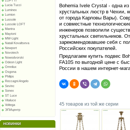
LOFT IT
Bohemia Ivele Crystal - одна 
Lucia Tucci
Luminex
хрустальных люстр в Чехии, к
Lumion
от города Карловы Вары). Сов
Lussole
и совместные технологически
Lussole LOFT
инженеров позволили сущест
Mantra
Maytoni
хрустальных светильников. От
MW-Light
зарекомендовавшее себя с по
Natali Kovaltseva
Российских покупателей.
Newport
Novotech
Предлагаем купить подвес Boh
Nowodvorski
FA10S по выгодной цене с быс
Odeon Light
Omnilux
России в нашем интернет-маг
Osgona
Philips
Reccagni Angelo
Sevinc
Sonex
ST Luce
Vitaluce
45 товаров из той же серии
Voltega
ЭПИцентр
НОВИНКИ