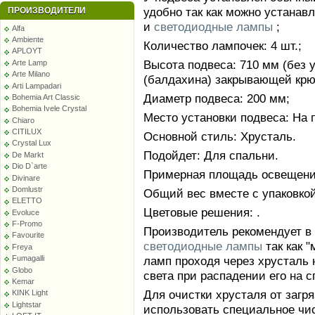
удобно так как можно устанав
ПРОИЗВОДИТЕЛИ
и
светодиодные лампы
;
Alfa
Ambiente
Количество лампочек: 4 шт.;
APLOYT
Высота подвеса: 710 мм (без у
Arte Lamp
Arte Milano
(балдахина) закрывающей крю
Arti Lampadari
Диаметр подвеса: 200 мм;
Bohemia Art Classic
Bohemia Ivele Crystal
Место установки подвеса: На 
Chiaro
CITILUX
Основной стиль: Хрусталь.
Crystal Lux
Подойдет: Для спальни.
De Markt
Dio D`arte
Примерная площадь освещения 
Divinare
Domlustr
Общий вес вместе с упаковкой:
ELETTO
Цветовые решения: .
Evoluce
F-Promo
Производитель рекомендует в
Favourite
светодиодные лампы
так как 
Freya
ламп проходя через хрусталь 
Fumagalli
Globo
света при распадении его на с
Kemar
Для очистки хрусталя от заг
KINK Light
Lightstar
использовать специальное чи