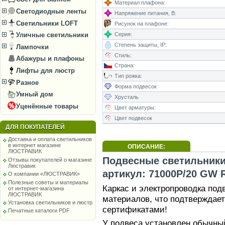
Материал плафона:
Светодиодные ленты
Напряжение питания, В:
Светильники LOFT
Рисунок на плафоне:
Серия:
Уличные светильники
Степень защиты, IP:
Лампочки
Стиль:
Абажуры и плафоны
Страна:
Лифты для люстр
Тип рожка:
Разное
Форма подвесок
Умный дом
Хрусталь
Уценённые товары
Цвет арматуры:
Цвет подвесок
ДЛЯ ПОКУПАТЕЛЕЙ
Доставка и оплата светильников
в интернет магазине
ОПИСАНИЕ:
ЛЮСТРАВИК
Подвесные светильники B
Отзывы покупателей о магазине
Люстравик
артикул: 71000P/20 GW 
О компании «ЛЮСТРАВИК»
Полезные советы и материалы
Каркас и электропроводка под
от интернет-магазина
ЛЮСТРАВИК
материалов, что подтверждае
Установка светильников и люстр
сертификатами!
Печатные каталоги PDF
У подвеса установлен обычный