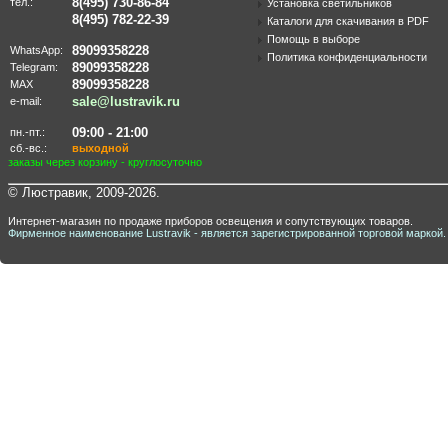
8(495) 730-86-84
тел.:
Установка светильников
8(495) 782-22-39
Каталоги для скачивания в PDF
Помощь в выборе
89099358228
WhatsApp:
Политика конфиденциальности
89099358228
Telegram:
89099358228
MAX
sale@lustravik.ru
e-mail:
09:00 - 21:00
пн.-пт.:
сб.-вс.:
выходной
заказы через корзину - круглосуточно
© Люстравик, 2009-2026.
Интернет-магазин по продаже приборов освещения и сопутствующих товаров.
Фирменное наименование Lustravik - является зарегистрированной торговой маркой.