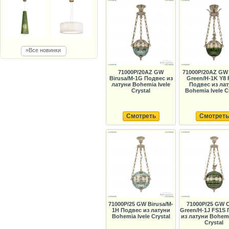
»Все новинки
71000P/20AZ GW
71000P/20AZ GW 
Birusa/M-1G Подвес из
Green/H-1K Y8
латуни Bohemia Ivele
Подвес из ла
Crystal
Bohemia Ivele C
Смотреть
Смотреть
71000P/25 GW Birusa/M-
71000P/25 GW C
1H Подвес из латуни
Green/H-1J FS1S
Bohemia Ivele Crystal
из латуни Bohemi
Crystal