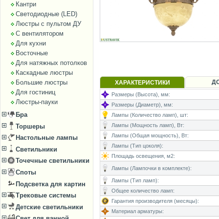
Кантри
Светодиодные (LED)
Люстры с пультом ДУ
С вентилятором
Для кухни
Восточные
Для натяжных потолков
Каскадные люстры
Д
Большие люстры
ХАРАКТЕРИСТИКИ
Для гостиниц
Размеры (Высота), мм:
Люстры-пауки
Размеры (Диаметр), мм:
Бра
Лампы (Количество ламп), шт:
Лампы (Мощность ламп), Вт:
Торшеры
Лампы (Общая мощность), Вт:
Настольные лампы
Лампы (Тип цоколя):
Светильники
Площадь освещения, м2:
Точечные светильники
Лампы (Лампочки в комплекте):
Споты
Лампы (Тип ламп):
Подсветка для картин
Общее количество ламп:
Трековые системы
Гарантия производителя (месяцы):
Детские светильники
Материал арматуры:
Свет для ванной