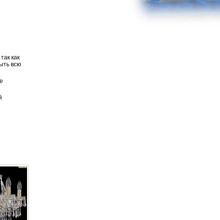
так как
ыть всю
е
й