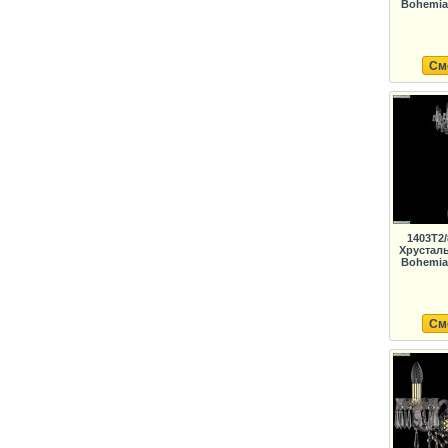
Bohemia 
См
1403T2/
Хрустал
Bohemia 
См