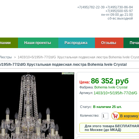
+7(495)
782-22-39
+7(495)
730-86-84
+7(495)
500-65-97
пн-пт:
09:00 до 21:00
сб-вс:
выходной
пании
Наши проекты
Распродажа
Отзывы
Печа
Люстры
>
1403/10+5/195/h-77/2d/G Хрустальная подвесная люстра Bohemia Ivele Cryst
/195/h-77/2d/G Хрустальная подвесная люстра Bohemia Ivele Crystal
86 352 руб
Цена:
Фабрика:
Bohemia Ivele Crystal
Артикул:
1403/10+5/195/h-77/2d/G
Статус:
В наличии
25
шт.
Количество:
Для этого товара БЕСПЛАТНАЯ
по Москве (до МКАД)