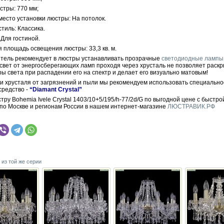
стры: 770 мм;
место установки люстры: На потолок.
тиль: Классика.
Для гостиной.
 площадь освещения люстры: 33,3 кв. м.
тель рекомендует в люстры устанавливать прозрачные
светодиодные лампы
 свет от энергосберегающих ламп проходя через хрусталь не позволяет раскр
ры света при распадении его на спектр и делает его визуально матовым!
ки хрусталя от загрязнений и пыли мы рекомендуем использовать специально
средство -
“Diamant Crystal”
тру Bohemia Ivele Crystal 1403/10+5/195/h-77/2d/G по выгодной цене с быстро
 по Москве и регионам России в нашем интернет-магазине
ЛЮСТРАВИК.РФ
 из той же серии