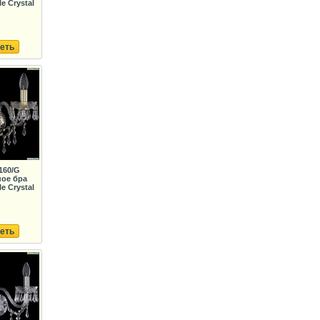
e Crystal
еть
160/G
ое бра
e Crystal
еть