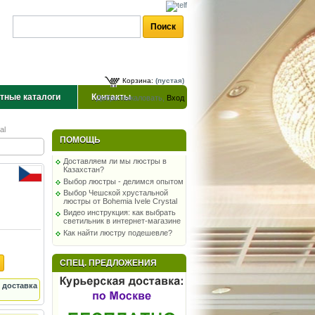
Корзина:
(пустая)
тные каталоги
Контакты
Добро пожаловать,
Вход
al
ПОМОЩЬ
Доставляем ли мы люстры в
Казахстан?
Выбор люстры - делимся опытом
Выбор Чешской хрустальной
люстры от Bohemia Ivele Crystal
Видео инструкция: как выбрать
светильник в интернет-магазине
Как найти люстру подешевле?
СПЕЦ. ПРЕДЛОЖЕНИЯ
 доставка