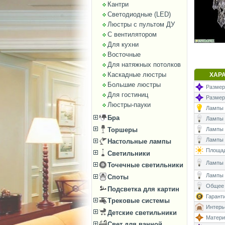
Кантри
Светодиодные (LED)
Люстры с пультом ДУ
С вентилятором
Для кухни
Восточные
Для натяжных потолков
Каскадные люстры
ХАР
Большие люстры
Размеры
Для гостиниц
Размер
Люстры-пауки
Лампы (
Бра
Лампы (
Торшеры
Лампы 
Лампы (
Настольные лампы
Площад
Светильники
Лампы (
Точечные светильники
Лампы 
Споты
Общее 
Подсветка для картин
Гаранти
Трековые системы
Интерь
Детские светильники
Матери
Свет для ванной