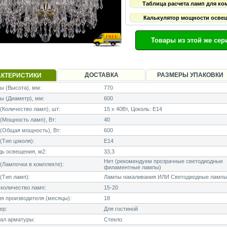
Таблица расчета ламп для ко
Калькулятор мощности осве
Товары из этой же сер
ДОСТАВКА
РАЗМЕРЫ УПАКОВКИ
АКТЕРИСТИКИ
 (Высота), мм:
770
ы (Диаметр), мм:
600
Количество ламп), шт:
15 x 40Вт, Цоколь: E14
Мощность ламп), Вт:
40
(Общая мощность), Вт:
600
Тип цоколя):
E14
ь освещения, м2:
33,3
Нет (рекомендуем прозрачные светодиодные
Лампочки в комплекте):
филаментные лампы)
(Тип ламп):
Лампы накаливания ИЛИ Светодиодные лампы
количество ламп:
15-20
я производителя (месяцы):
18
ер:
Для гостиной
ал арматуры:
Стекло