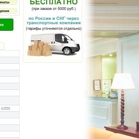
мнаты
щения
ии
 (LED)