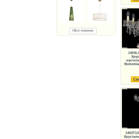
»Все новинки
1403L/
Хрус
настол
Bohemia 
См
1403T1/
Хрустал