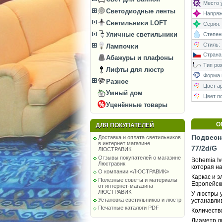
Место у
Светодиодные ленты
Напряже
Светильники LOFT
Серия:
Уличные светильники
Степень
Стиль:
Лампочки
Страна
Абажуры и плафоны
Тип рож
Лифты для люстр
Форма 
Разное
Цвет а
Умный дом
Цвет п
Уценённые товары
О
ДЛЯ ПОКУПАТЕЛЕЙ
Подвесна
Доставка и оплата светильников
в интернет магазине
77/2d/G
ЛЮСТРАВИК
Отзывы покупателей о магазине
Bohemia Iv
Люстравик
которая на
О компании «ЛЮСТРАВИК»
Каркас и 
Полезные советы и материалы
Европейск
от интернет-магазина
ЛЮСТРАВИК
У люстры у
Установка светильников и люстр
устанавли
Печатные каталоги PDF
Количество
Диаметр л