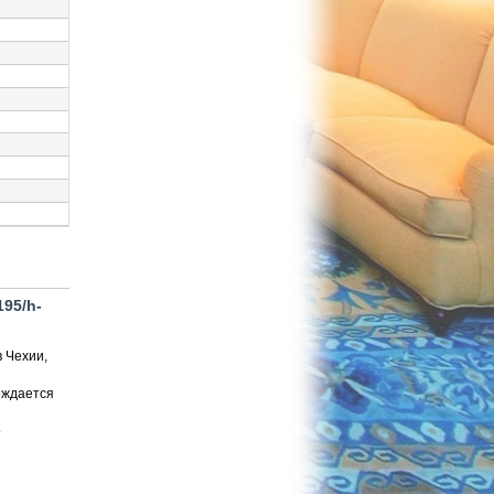
195/h-
в Чехии,
рждается
о