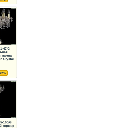
41-47/G
льная
я лампа
e Crystal
еть
95-160/G
й торшер