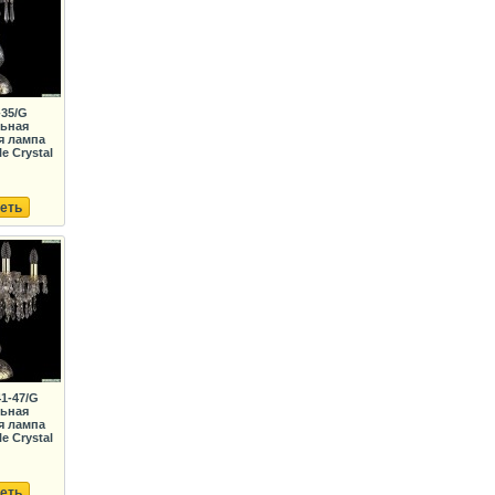
-35/G
льная
я лампа
e Crystal
еть
41-47/G
льная
я лампа
e Crystal
еть