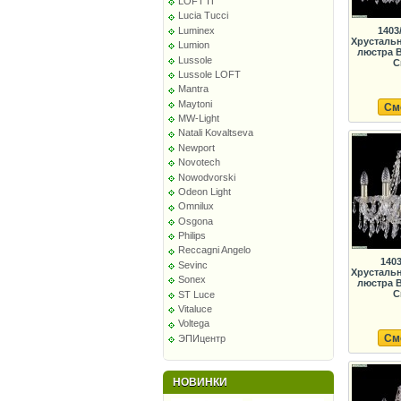
LOFT IT
Lucia Tucci
1403
Luminex
Хрусталь
Lumion
люстра B
Lussole
C
Lussole LOFT
Mantra
Maytoni
См
MW-Light
Natali Kovaltseva
Newport
Novotech
Nowodvorski
Odeon Light
Omnilux
Osgona
Philips
Reccagni Angelo
1403
Sevinc
Хрусталь
Sonex
люстра B
C
ST Luce
Vitaluce
Voltega
См
ЭПИцентр
НОВИНКИ