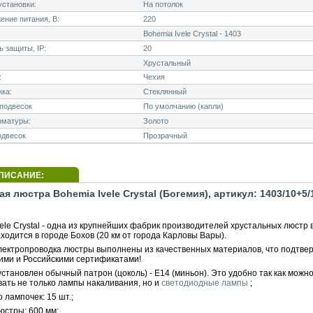
становки:
На потолок
ние питания, В:
220
Bohemia Ivele Crystal - 1403
 защиты, IP:
20
Хрустальный
:
Чехия
ка:
Стеклянный
подвесок
По умолчанию (капли)
рматуры:
Золото
одвесок
Прозрачный
ПИСАНИЕ:
я люстра Bohemia Ivele Crystal (Богемия), артикул: 1403/10+5/
ele Crystal - одна из крупнейших фабрик производителей хрустальных люстр 
ходится в городе Бохов (20 км от города Карловы Вары).
электропроводка люстры выполнены из качественных материалов, что подтве
ими и Российскими сертификатами!
становлен обычный патрон (цоколь) - E14 (миньон). Это удобно так как можн
вать не только лампы накаливания, но и
светодиодные лампы
;
 лампочек: 15 шт.;
юстры: 600 мм;