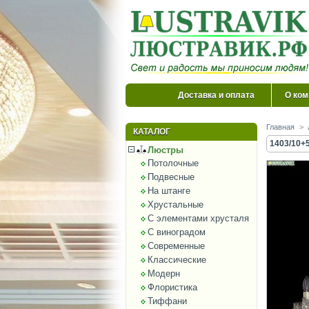
Доставка и оплата
О ком
Главная
>
КАТАЛОГ
1403/10+5
Люстры
Потолочные
Подвесные
На штанге
Хрустальные
С элементами хрусталя
С виноградом
Современные
Классические
Модерн
Флористика
Тиффани