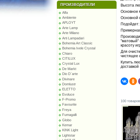
ПРОИЗВОДИТЕЛИ
Высота лю
Основное 
Alfa
Ambiente
Основной с
APLOYT
Подойдет: 
Arte Lamp
Примерная
Arte Milano
Производи
Arti Lampadari
"матовый"
Bohemia Art Classic
красоту иг
Bohemia Ivele Crystal
Для очист
Chiaro
чистящее 
CITILUX
Купить люс
Crystal Lux
доставкой
De Markt
Dio D`arte
Divinare
Domlustr
ELETTO
Evoluce
F-Promo
100 товаров
Favourite
Freya
Fumagalli
Globo
Kemar
KINK Light
Lightstar