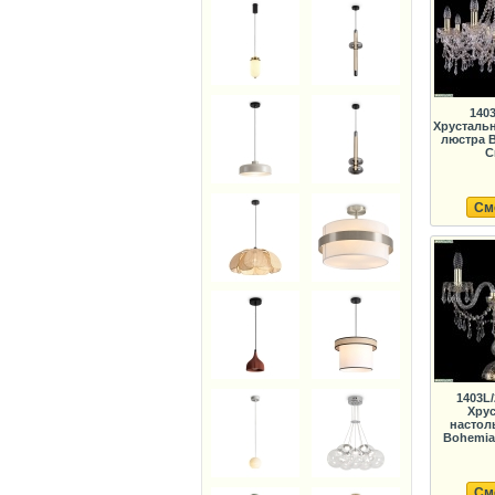
1403
Хрусталь
люстра B
C
См
1403L/
Хрус
настол
Bohemia 
См