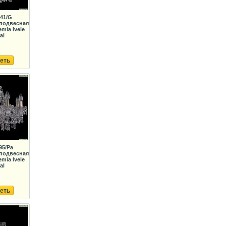
141/G
подвесная
mia Ivele
al
еть
95/Pa
подвесная
mia Ivele
al
еть