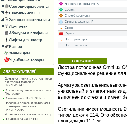
Напряжение питания, В:
Светодиодные ленты
Серия:
Светильники LOFT
Способ крепления:
Уличные светильники
Степень защиты, IP:
Лампочки
Стиль:
Абажуры и плафоны
Страна:
Цвет арматуры:
Лифты для люстр
Цвет плафонов:
Разное
Умный дом
Уценённые товары
ОПИСАНИЕ:
Люстра потолочная Omnilux OM
ДЛЯ ПОКУПАТЕЛЕЙ
функциональное решение для
Доставка и оплата светильников
в интернет магазине
Арматура светильника выполне
ЛЮСТРАВИК
уникальный и элегантный вид
Отзывы покупателей о магазине
Люстравик
выполнен из стекла и имеет б
О компании «ЛЮСТРАВИК»
Полезные советы и материалы
от интернет-магазина
Светильник имеет мощность 2
ЛЮСТРАВИК
типом цоколя E14. Это обеспе
Установка светильников и люстр
Печатные каталоги PDF
площади до 11,1 м².