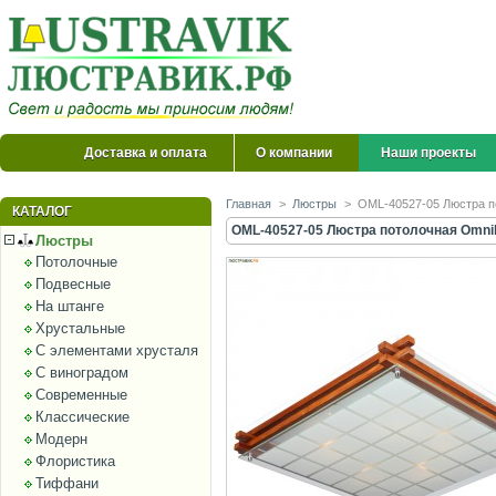
Доставка и оплата
О компании
Наши проекты
Главная
>
Люстры
>
OML-40527-05 Люстра п
КАТАЛОГ
OML-40527-05 Люстра потолочная Omni
Люстры
Потолочные
Подвесные
На штанге
Хрустальные
С элементами хрусталя
С виноградом
Современные
Классические
Модерн
Флористика
Тиффани