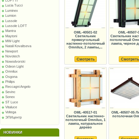
LOFT IT
Lucia Tucci
Luminex
Lumion
Lussole
Lussole LOFT
Mantra
OML-40501-02
OML-40507-
Maytoni
Светильник
Светильник нас
прямоугольный
потолочный Omni
MW-Light
настенно-потолочный
лампа, черное 
Natali Kovaltseva
Omnilux, 2 лампы,...
Newport
Novotech
Смотреть
Смотреть
Nowodvorski
Odeon Light
Omnilux
Osgona
Philips
Reccagni Angelo
Sevinc
Sonex
ST Luce
Vitaluce
Voltega
OML-40517-01
OML-40507-05 Л
Светильник настенно-
потолочная Om
ЭПИцентр
потолочный Omnilux, 1
лампа, натуральное
дерево
НОВИНКИ