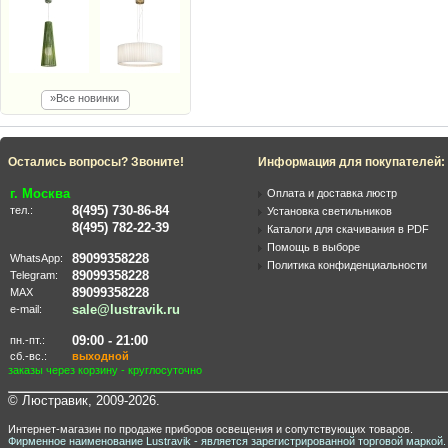
»Все новинки
Остались вопросы? Звоните!
Информация для покупателей:
г. Москва
Оплата и доставка люстр
8(495) 730-86-84
тел.:
Установка светильников
8(495) 782-22-39
Каталоги для скачивания в PDF
Помощь в выборе
89099358228
WhatsApp:
Политика конфиденциальности
89099358228
Telegram:
89099358228
MAX
sale@lustravik.ru
e-mail:
09:00 - 21:00
пн.-пт.:
сб.-вс.:
выходной
заказы через корзину - круглосуточно
© Люстравик, 2009-2026.
Интернет-магазин по продаже приборов освещения и сопутствующих товаров.
Фирменное наименование Lustravik - является зарегистрированной торговой маркой.