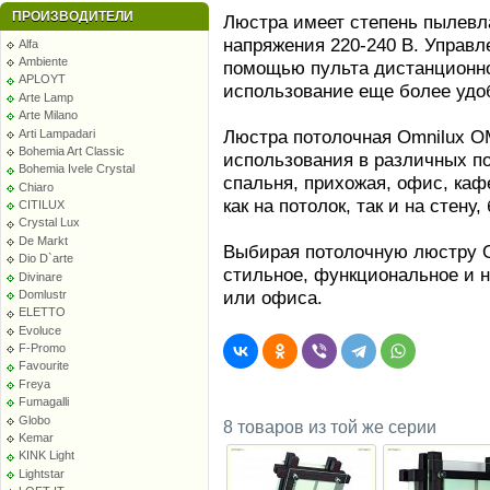
ПРОИЗВОДИТЕЛИ
Люстра имеет степень пылевла
напряжения 220-240 В. Управл
Alfa
Ambiente
помощью пульта дистанционног
APLOYT
использование еще более удо
Arte Lamp
Arte Milano
Люстра потолочная Omnilux O
Arti Lampadari
Bohemia Art Classic
использования в различных по
Bohemia Ivele Crystal
спальня, прихожая, офис, каф
Chiaro
как на потолок, так и на стену
CITILUX
Crystal Lux
De Markt
Выбирая потолочную люстру O
Dio D`arte
стильное, функциональное и 
Divinare
или офиса.
Domlustr
ELETTO
Evoluce
F-Promo
Favourite
Freya
Fumagalli
Globo
8 товаров из той же серии
Kemar
KINK Light
Lightstar