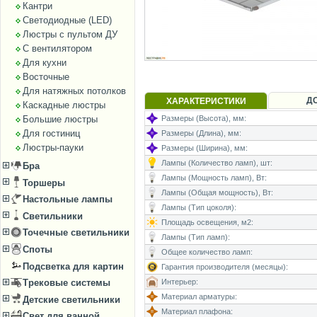
Кантри
Светодиодные (LED)
Люстры с пультом ДУ
С вентилятором
Для кухни
Восточные
Для натяжных потолков
Д
ХАРАКТЕРИСТИКИ
Каскадные люстры
Большие люстры
Размеры (Высота), мм:
Для гостиниц
Размеры (Длина), мм:
Люстры-пауки
Размеры (Ширина), мм:
Лампы (Количество ламп), шт:
Бра
Лампы (Мощность ламп), Вт:
Торшеры
Лампы (Общая мощность), Вт:
Настольные лампы
Лампы (Тип цоколя):
Светильники
Площадь освещения, м2:
Точечные светильники
Лампы (Тип ламп):
Споты
Общее количество ламп:
Подсветка для картин
Гарантия производителя (месяцы):
Интерьер:
Трековые системы
Материал арматуры:
Детские светильники
Материал плафона:
Свет для ванной