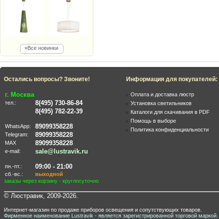
»Все новинки
Остались вопросы? Звоните!
Информация для покупателей:
г. Москва
Оплата и доставка люстр
8(495) 730-86-84
тел.:
Установка светильников
8(495) 782-22-39
Каталоги для скачивания в PDF
Помощь в выборе
89099358228
WhatsApp:
Политика конфиденциальности
89099358228
Telegram:
89099358228
MAX
sale@lustravik.ru
e-mail:
09:00 - 21:00
пн.-пт.:
сб.-вс.:
выходной
заказы через корзину - круглосуточно
© Люстравик, 2009-2026.
Интернет-магазин по продаже приборов освещения и сопутствующих товаров.
Фирменное наименование Lustravik - является зарегистрированной торговой маркой.