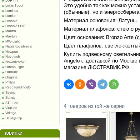
LOFT IT
Это удобно так как можно уст
Lucia Tucci
Luminex
(обычные), но и энергосбере
Lumion
Материал основания: Латунь.
Lussole
Lussole LOFT
Материал плафонов: стекло р
Mantra
Цвет основания: Bronzo Arte (
Maytoni
MW-Light
Цвет плафонов: светло-желты
Natali Kovaltseva
Newport
Купить подвесному светильник
Novotech
Angelo с доставкой по Москве 
Nowodvorski
магазине ЛЮСТРАВИК.РФ
Odeon Light
Omnilux
Osgona
Philips
Reccagni Angelo
Sevinc
Sonex
ST Luce
4 товаров из той же серии
Vitaluce
Voltega
ЭПИцентр
НОВИНКИ