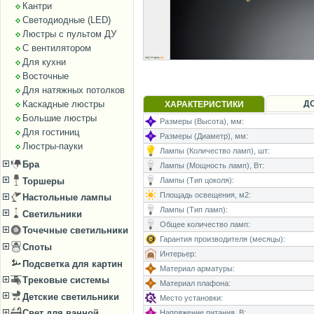
Кантри
Светодиодные (LED)
Люстры с пультом ДУ
С вентилятором
Для кухни
Восточные
Для натяжных потолков
Каскадные люстры
Д
ХАРАКТЕРИСТИКИ
Большие люстры
Размеры (Высота), мм:
Для гостиниц
Размеры (Диаметр), мм:
Люстры-пауки
Лампы (Количество ламп), шт:
Бра
Лампы (Мощность ламп), Вт:
Торшеры
Лампы (Тип цоколя):
Площадь освещения, м2:
Настольные лампы
Лампы (Тип ламп):
Светильники
Общее количество ламп:
Точечные светильники
Гарантия производителя (месяцы):
Споты
Интерьер:
Подсветка для картин
Материал арматуры:
Трековые системы
Материал плафона:
Детские светильники
Место установки:
Свет для ванной
Напряжение питания, В: