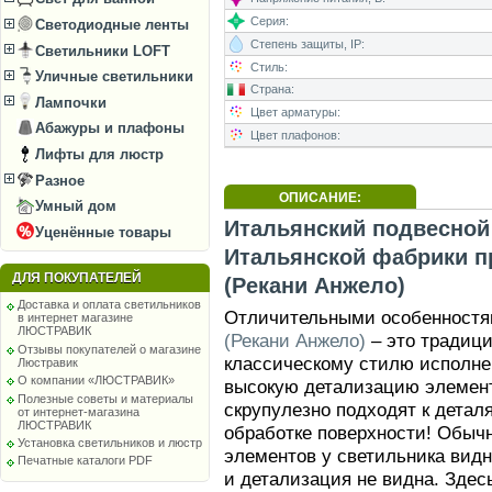
Серия:
Светодиодные ленты
Степень защиты, IP:
Светильники LOFT
Стиль:
Уличные светильники
Страна:
Лампочки
Цвет арматуры:
Абажуры и плафоны
Цвет плафонов:
Лифты для люстр
Разное
ОПИСАНИЕ:
Умный дом
Итальянский подвесной 
Уценённые товары
Итальянской фабрики п
ДЛЯ ПОКУПАТЕЛЕЙ
(Рекани Анжело)
Доставка и оплата светильников
Отличительными особенност
в интернет магазине
ЛЮСТРАВИК
(Рекани Анжело)
– это традици
Отзывы покупателей о магазине
классическому стилю исполне
Люстравик
О компании «ЛЮСТРАВИК»
высокую детализацию элемент
Полезные советы и материалы
скрупулезно подходят к детал
от интернет-магазина
ЛЮСТРАВИК
обработке поверхности! Обыч
Установка светильников и люстр
элементов у светильника видн
Печатные каталоги PDF
и детализация не видна. Здес