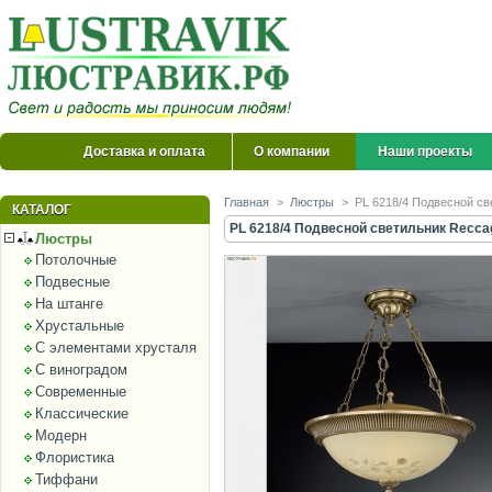
Доставка и оплата
О компании
Наши проекты
Главная
>
Люстры
>
PL 6218/4 Подвесной св
КАТАЛОГ
PL 6218/4 Подвесной светильник Reccag
Люстры
Потолочные
Подвесные
На штанге
Хрустальные
С элементами хрусталя
С виноградом
Современные
Классические
Модерн
Флористика
Тиффани