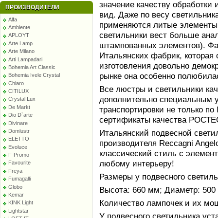
значение качеству обработки 
ПРОИЗВОДИТЕЛИ
вид. Даже по весу светильник
Alfa
применяются литые элементы 
Ambiente
светильники вест больше ана
APLOYT
Arte Lamp
штампованных элементов). Фаб
Arte Milano
Итальянских фабрик, которая
Arti Lampadari
изготовления довольно демокр
Bohemia Art Classic
рынке она особенно полюбила
Bohemia Ivele Crystal
Chiaro
Все люстры и светильники ка
CITILUX
дополнительно специальным у
Crystal Lux
De Markt
транспортировки не только по
Dio D`arte
сертификаты качества РОСТЕС
Divinare
Domlustr
Итальянский подвесной светил
ELETTO
производителя Reccagni Angelo
Evoluce
классический стиль с элемент
F-Promo
любому интерьеру!
Favourite
Freya
Размеры у подвесного светиль
Fumagalli
Globo
Высота: 660 мм; Диаметр: 500
Kemar
Количество лампочек и их мощн
KINK Light
Lightstar
У подвесного светильника уст