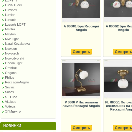
LOFT IT
Lucia Tucci
Luminex
Lumion
Lussole
Lussole LOFT
A 8600/1 Бра Reccagni
A 8600/2 Бра Re
Mantra
Angelo
Angelo
Maytoni
MW-Light
Natali Kovaltseva
Newport
Смотреть
Смотреть
Novotech
Nowodvorski
Odeon Light
Omnilux
Osgona
Philips
Reccagni Angelo
Sevinc
Sonex
ST Luce
Vitaluce
P 8600 P Настольная
PL 8600/1 Пото
лампа Reccagni Angelo
светильник на 
Voltega
Reccagni Ang
ЭПИцентр
НОВИНКИ
Смотреть
Смотреть