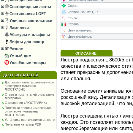
Серия:
Светодиодные ленты
Степень защиты, IP:
Светильники LOFT
Стиль:
Уличные светильники
Страна:
Лампочки
Цвет арматуры:
Абажуры и плафоны
Цвет плафонов:
Лифты для люстр
Разное
ОПИСАНИЕ:
Умный дом
Люстра подвесная L 8600/5 от 
Уценённые товары
качества и классического сти
станет прекрасным дополнение
ДЛЯ ПОКУПАТЕЛЕЙ
или спальня.
Доставка и оплата светильников
в интернет магазине
ЛЮСТРАВИК
Основание светильника выполн
Отзывы покупателей о магазине
роскошный вид. Детализация 
Люстравик
высокой детализацией, что ви
О компании «ЛЮСТРАВИК»
Полезные советы и материалы
от интернет-магазина
Люстра оснащена пятью лампо
ЛЮСТРАВИК
Установка светильников и люстр
каждая. Это позволяет использ
Печатные каталоги PDF
энергосберегающие или свет