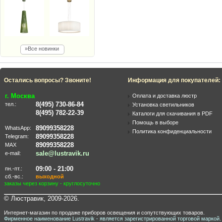
»Все новинки
Остались вопросы? Звоните!
Информация для покупателей:
г. Москва
Оплата и доставка люстр
8(495) 730-86-84
тел.:
Установка светильников
8(495) 782-22-39
Каталоги для скачивания в PDF
Помощь в выборе
89099358228
WhatsApp:
Политика конфиденциальности
89099358228
Telegram:
89099358228
MAX
sale@lustravik.ru
e-mail:
09:00 - 21:00
пн.-пт.:
сб.-вс.:
выходной
заказы через корзину - круглосуточно
© Люстравик, 2009-2026.
Интернет-магазин по продаже приборов освещения и сопутствующих товаров.
Фирменное наименование Lustravik - является зарегистрированной торговой маркой.