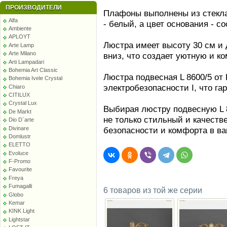
ПРОИЗВОДИТЕЛИ
Плафоны выполнены из стекл
Alfa
- белый, а цвет основания - с
Ambiente
APLOYT
Люстра имеет высоту 30 см и 
Arte Lamp
Arte Milano
вниз, что создает уютную и 
Arti Lampadari
Bohemia Art Classic
Люстра подвесная L 8600/5 от 
Bohemia Ivele Crystal
электробезопасности I, что га
Chiaro
CITILUX
Crystal Lux
Выбирая люстру подвесную L 8
De Markt
не только стильный и качеств
Dio D`arte
Divinare
безопасности и комфорта в в
Domlustr
ELETTO
Evoluce
F-Promo
Favourite
Freya
Fumagalli
6 товаров из той же серии
Globo
Kemar
KINK Light
Lightstar