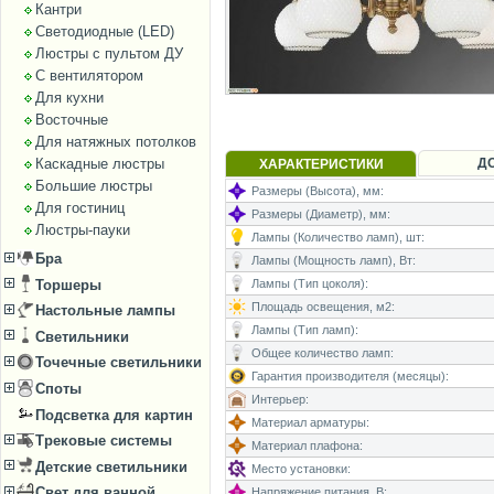
Кантри
Светодиодные (LED)
Люстры с пультом ДУ
С вентилятором
Для кухни
Восточные
Для натяжных потолков
Каскадные люстры
Д
ХАРАКТЕРИСТИКИ
Большие люстры
Размеры (Высота), мм:
Для гостиниц
Размеры (Диаметр), мм:
Люстры-пауки
Лампы (Количество ламп), шт:
Бра
Лампы (Мощность ламп), Вт:
Торшеры
Лампы (Тип цоколя):
Площадь освещения, м2:
Настольные лампы
Лампы (Тип ламп):
Светильники
Общее количество ламп:
Точечные светильники
Гарантия производителя (месяцы):
Споты
Интерьер:
Подсветка для картин
Материал арматуры:
Трековые системы
Материал плафона:
Детские светильники
Место установки:
Свет для ванной
Напряжение питания, В: