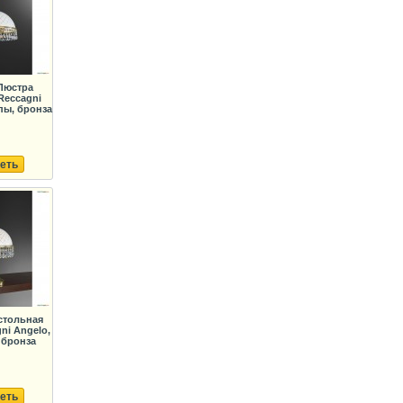
 Люстра
Reccagni
пы, бронза
еть
стольная
ni Angelo,
 бронза
еть