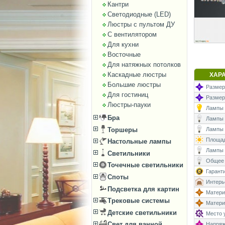
Кантри
Светодиодные (LED)
Люстры с пультом ДУ
С вентилятором
Для кухни
Восточные
Для натяжных потолков
Каскадные люстры
ХАР
Большие люстры
Размеры
Для гостиниц
Размер
Люстры-пауки
Лампы (
Бра
Лампы (
Торшеры
Лампы (
Площад
Настольные лампы
Лампы 
Светильники
Общее 
Точечные светильники
Гаранти
Споты
Интерь
Подсветка для картин
Матери
Трековые системы
Матери
Детские светильники
Место у
Свет для ванной
Напряже