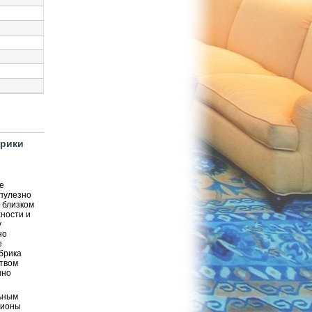
брики
е
упулезно
 близком
ности и
у
но
е
брика
ством
нно
льным
гионы