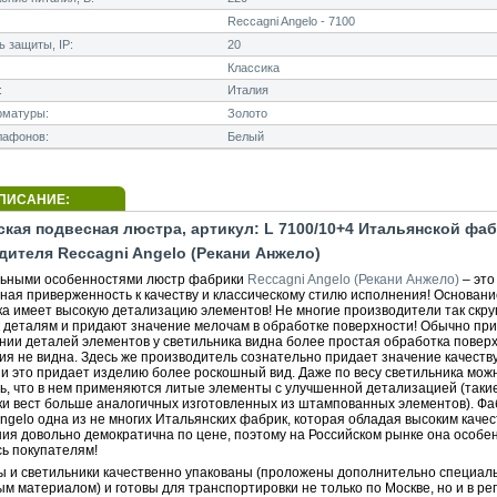
Reccagni Angelo - 7100
 защиты, IP:
20
Классика
:
Италия
рматуры:
Золото
лафонов:
Белый
ПИСАНИЕ:
ская подвесная люстра, артикул: L 7100/10+4 Итальянской фа
дителя Reccagni Angelo (Рекани Анжело)
ьными особенностями люстр фабрики
Reccagni Angelo (Рекани Анжело)
– это
ная приверженность к качеству и классическому стилю исполнения! Основани
ка имеет высокую детализацию элементов! Не многие производители так скр
к деталям и придают значение мелочам в обработке поверхности! Обычно при
нии деталей элементов у светильника видна более простая обработка поверх
ия не видна. Здесь же производитель сознательно придает значение качеств
 и это придает изделию более роскошный вид. Даже по весу светильника мож
ь, что в нем применяются литые элементы с улучшенной детализацией (таки
ки вест больше аналогичных изготовленных из штампованных элементов). Фа
ngelo одна из не многих Итальянских фабрик, которая обладая высоким каче
ния довольно демократична по цене, поэтому на Российском рынке она особе
ь покупателям!
ы и светильники качественно упакованы (проложены дополнительно специа
м материалом) и готовы для транспортировки не только по Москве, но и в ре