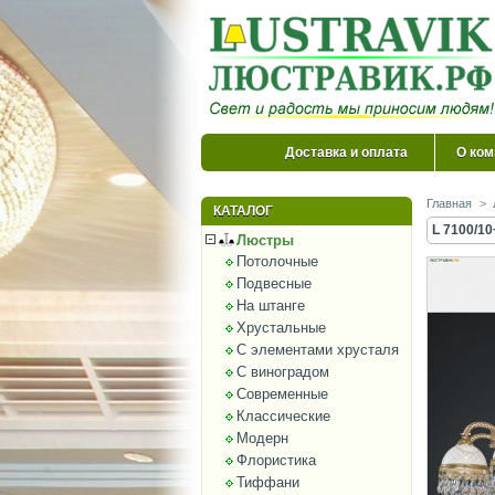
Доставка и оплата
О ком
Главная
>
КАТАЛОГ
L 7100/1
Люстры
Потолочные
Подвесные
На штанге
Хрустальные
С элементами хрусталя
С виноградом
Современные
Классические
Модерн
Флористика
Тиффани