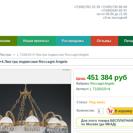
+7(495)
782-22-39
+7(495)
730-86-84
+7(495)
500-65-97
пн-пт:
09:00 до 21:00
сб-вс:
выходной
пании
Наши проекты
Распродажа
Отзывы
Печа
Люстры
>
L 7100/10+4 Люстра подвесная Reccagni Angelo
0+4 Люстра подвесная Reccagni Angelo
451 384 руб
Цена:
Фабрика:
Reccagni Angelo
Артикул:
L 7100/10+4
Статус:
Под заказ
Количество:
Для этого товара БЕСПЛАТНАЯ
по Москве (до МКАД)