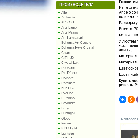
России, и
ПРОИЗВОДИТЕЛИ
Итальянск
Angelo соч
Alfa
подойдет 
Ambiente
APLOYT
Размеры у
Arte Lamp
Высота: 70
Arte Milano
Количество
Arti Lampadari
У люстры п
Bohemia Art Classic
устанавли
Bohemia Ivele Crystal
лампы;
Chiaro
Материал 
CITILUX
Материал 
Crystal Lux
De Markt
Цвет основ
Dio D`arte
Цвет плаф
Divinare
Купить люс
Domlustr
регионы Р
ELETTO
Evoluce
F-Promo
Favourite
Freya
Fumagalli
Globo
14 товаров 
Kemar
KINK Light
Lightstar