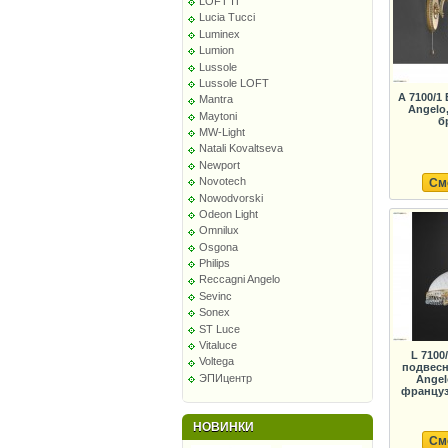
LOFT IT
Lucia Tucci
Luminex
Lumion
Lussole
Lussole LOFT
A 7100/1
Mantra
Angelo
Maytoni
б
MW-Light
Natali Kovaltseva
Newport
Novotech
См
Nowodvorski
Odeon Light
Omnilux
Osgona
Philips
Reccagni Angelo
Sevinc
Sonex
ST Luce
Vitaluce
L 7100
Voltega
подвесн
ЭПИцентр
Angel
француз
НОВИНКИ
См