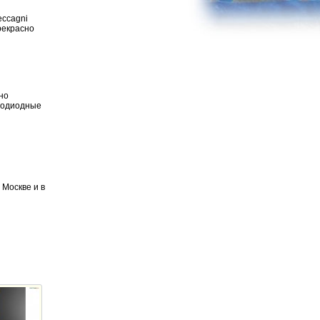
eccagni
рекрасно
но
етодиодные
 Москве и в