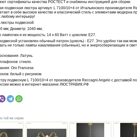
меют сертификаты качества РОСТЕСТ и снабжены инструкцией для сборки.
ая подвесная люстра артикул: L 7100/10+4 от Итальянского производителя R
етает в себе высокое качество и классический стиль с элементами модерна п
к любому интерьеру!
 люстры подвесной:
0 мм; Диаметр: 1040 мм;
 лампочек и их мощность: 14 x 60 Ватт с цоколем: E27.
одвесной установлен обычный патрон (цоколь) - E27. Это удобно так как мож
вать не только лампы накаливания (обычные), но и энергосберегающие и св
основания: Латунь.
плафонов: стекло.
ания: Oro Francese.
онов: белый с рисунком.
тру подвесную L 7100/10+4 от производителя Reccagni Angelo с доставкой по
оссии можно в интернет-магазине ЛЮСТРАВИК.РФ
из той же серии