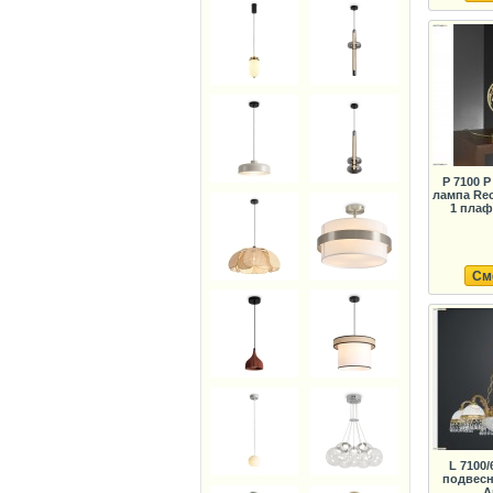
P 7100 
лампа Rec
1 плаф
См
L 7100
подвесн
A