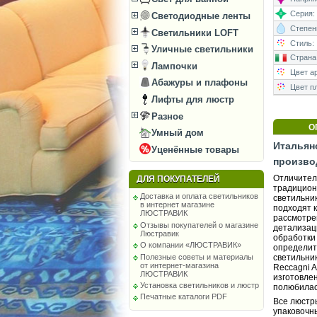
Серия:
Светодиодные ленты
Степень
Светильники LOFT
Стиль:
Уличные светильники
Страна
Лампочки
Цвет а
Абажуры и плафоны
Цвет п
Лифты для люстр
Разное
О
Умный дом
Итальян
Уценённые товары
произво
Отличител
ДЛЯ ПОКУПАТЕЛЕЙ
традицион
Доставка и оплата светильников
светильни
в интернет магазине
подходят 
ЛЮСТРАВИК
рассмотре
Отзывы покупателей о магазине
детализац
Люстравик
обработки
О компании «ЛЮСТРАВИК»
определит
Полезные советы и материалы
светильни
от интернет-магазина
Reccagni A
ЛЮСТРАВИК
изготовле
Установка светильников и люстр
полюбилас
Печатные каталоги PDF
Все люстр
упаковочны