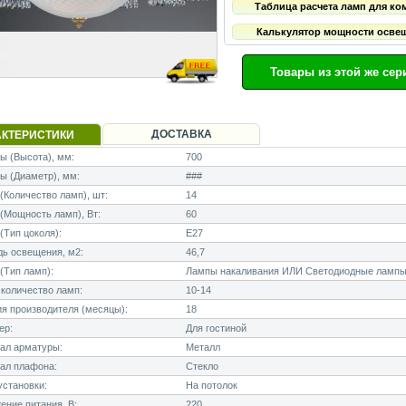
Таблица расчета ламп для ко
Калькулятор мощности осве
Товары из этой же сер
ДОСТАВКА
АКТЕРИСТИКИ
 (Высота), мм:
700
ы (Диаметр), мм:
###
Количество ламп), шт:
14
Мощность ламп), Вт:
60
Тип цоколя):
E27
ь освещения, м2:
46,7
(Тип ламп):
Лампы накаливания ИЛИ Светодиодные лампы
количество ламп:
10-14
я производителя (месяцы):
18
ер:
Для гостиной
ал арматуры:
Металл
ал плафона:
Стекло
становки:
На потолок
ние питания, В:
220