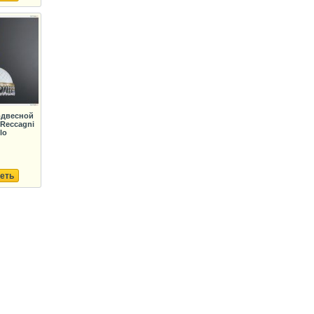
одвесной
Reccagni
lo
еть