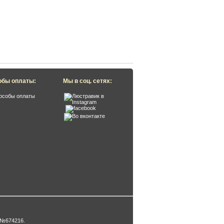
обы оплаты:
Мы в соц. сетях:
 №674216
.