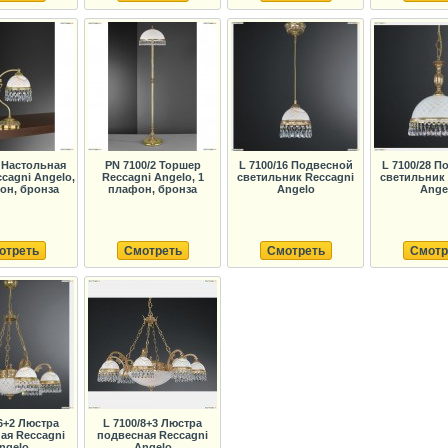
P Настольная
PN 7100/2 Торшер
L 7100/16 Подвесной
L 7100/28 П
cagni Angelo,
Reccagni Angelo, 1
светильник Reccagni
светильник 
он, бронза
плафон, бронза
Angelo
Ange
отреть
Смотреть
Смотреть
Смотр
/6+2 Люстра
L 7100/8+3 Люстра
ая Reccagni
подвесная Reccagni
ngelo
Angelo