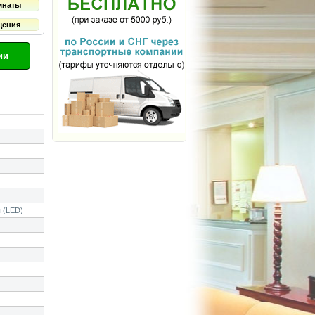
мнаты
щения
ии
 (LED)