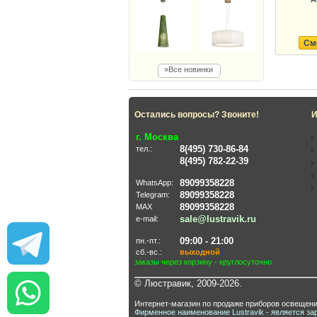
См
»Все новинки
Остались вопросы? Звоните!
И
г. Москва
8(495) 730-86-84
тел.:
8(495) 782-22-39
89099358228
WhatsApp:
89099358228
Telegram:
89099358228
MAX
sale@lustravik.ru
e-mail:
09:00 - 21:00
пн.-пт.:
сб.-вс.:
выходной
заказы через корзину - круглосуточно
© Люстравик, 2009-2026.
Интернет-магазин по продаже приборов освещени
Фирменное наименование Lustravik - является за