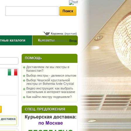
Корзина:
(пустая)
тные каталоги
Контакты
Добро пожаловать,
Вход
ПОМОЩЬ
Доставляем ли мы люстры в
Казахстан?
Выбор люстры - делимся опытом
Выбор Чешской хрустальной
люстры от Bohemia Ivele Crystal
Видео инструкция: как выбрать
светильник в интернет-магазине
Как найти люстру подешевле?
СПЕЦ. ПРЕДЛОЖЕНИЯ
 доставка