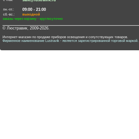
09:00 - 21:00
пн.-пт.:
сб.-вс.:
выходной
заказы через корзину - круглосуточно
© Люстравик, 2009-2026.
Интернет-магазин по продаже приборов освещения и сопутствующих товаров.
Фирменное наименование Lustravik - является зарегистрированной торговой маркой.