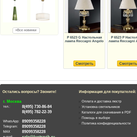
»Все новинки
P 6523 G Настольная
P 6523 P Насто
лампа Reccagni Angelo
лампа Reccagni 
Смотреть
Смотреть
Остались вопросы? Звоните!
Информация для покупателей:
г. Москва
Оплата и доставка люстр
8(495) 730-86-84
тел.:
Установка светильников
8(495) 782-22-39
Каталоги для скачивания в PDF
Помощь в выборе
89099358228
WhatsApp:
Политика конфиденциальности
89099358228
Telegram:
89099358228
MAX
sale@lustravik.ru
e-mail: