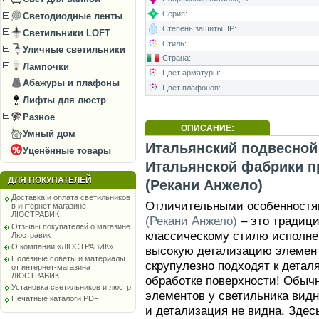
Серия:
Светодиодные ленты
Степень защиты, IP:
Светильники LOFT
Стиль:
Уличные светильники
Страна:
Лампочки
Цвет арматуры:
Абажуры и плафоны
Цвет плафонов:
Лифты для люстр
Разное
ОПИСАНИЕ:
Умный дом
Итальянский подвесной 
Уценённые товары
Итальянской фабрики п
ДЛЯ ПОКУПАТЕЛЕЙ
(Рекани Анжело)
Доставка и оплата светильников
Отличительными особенност
в интернет магазине
ЛЮСТРАВИК
(Рекани Анжело)
– это традици
Отзывы покупателей о магазине
классическому стилю исполне
Люстравик
О компании «ЛЮСТРАВИК»
высокую детализацию элемент
Полезные советы и материалы
скрупулезно подходят к детал
от интернет-магазина
ЛЮСТРАВИК
обработке поверхности! Обыч
Установка светильников и люстр
элементов у светильника видн
Печатные каталоги PDF
и детализация не видна. Здес