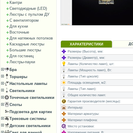
Кантри
Светодиодные (LED)
Люстры с пультом ДУ
С вентилятором
Для кухни
Восточные
Для натяжных потолков
Каскадные люстры
Д
ХАРАКТЕРИСТИКИ
Большие люстры
Размеры (Высота), мм:
Для гостиниц
Размеры (Диаметр), мм:
Люстры-пауки
Лампы (Количество ламп), шт:
Бра
Лампы (Мощность ламп), Вт:
Торшеры
Лампы (Тип цоколя):
Площадь освещения, м2:
Настольные лампы
Лампы (Тип ламп):
Светильники
Общее количество ламп:
Точечные светильники
Гарантия производителя (месяцы):
Споты
Интерьер:
Подсветка для картин
Материал арматуры:
Трековые системы
Материал плафона:
Детские светильники
Место установки:
Свет для ванной
Напряжение питания, В: