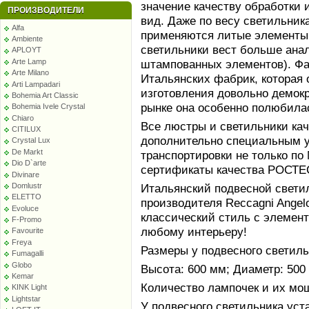
значение качеству обработки 
ПРОИЗВОДИТЕЛИ
вид. Даже по весу светильник
Alfa
применяются литые элементы 
Ambiente
светильники вест больше ана
APLOYT
Arte Lamp
штампованных элементов). Фаб
Arte Milano
Итальянских фабрик, которая
Arti Lampadari
изготовления довольно демокр
Bohemia Art Classic
рынке она особенно полюбила
Bohemia Ivele Crystal
Chiaro
Все люстры и светильники ка
CITILUX
дополнительно специальным у
Crystal Lux
De Markt
транспортировки не только по
Dio D`arte
сертификаты качества РОСТЕС
Divinare
Domlustr
Итальянский подвесной светил
ELETTO
производителя Reccagni Angelo
Evoluce
классический стиль с элемент
F-Promo
любому интерьеру!
Favourite
Freya
Размеры у подвесного светиль
Fumagalli
Globo
Высота: 600 мм; Диаметр: 500
Kemar
Количество лампочек и их мощн
KINK Light
Lightstar
У подвесного светильника уст