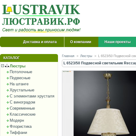
Доставка и оплата
О компании
Наши проекты
Главная
>
Люстры
>
L 6523/50 Подвесной св
КАТАЛОГ
L 6523/50 Подвесной светильник Reccag
Люстры
Потолочные
Подвесные
На штанге
Хрустальные
С элементами хрусталя
С виноградом
Современные
Классические
Модерн
Флористика
Тиффани