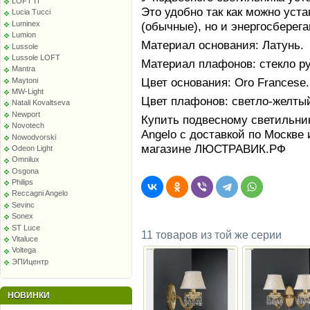
LOFT IT
Это удобно так как можно уст
Lucia Tucci
Luminex
(обычные), но и энергосбере
Lumion
Материал основания: Латунь.
Lussole
Lussole LOFT
Материал плафонов: стекло р
Mantra
Цвет основания: Oro Francese.
Maytoni
MW-Light
Цвет плафонов: светло-желты
Natali Kovaltseva
Newport
Купить подвесному светильник
Novotech
Angelo с доставкой по Москве 
Nowodvorski
магазине ЛЮСТРАВИК.РФ
Odeon Light
Omnilux
Osgona
Philips
Reccagni Angelo
Sevinc
Sonex
ST Luce
11 товаров из той же серии
Vitaluce
Voltega
ЭПИцентр
НОВИНКИ