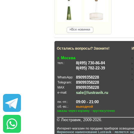
»Все новинки
Остались вопросы? Звоните!
И
г. Москва
8(495) 730-86-84
тел.:
8(495) 782-22-39
89099358228
WhatsApp:
89099358228
Telegram:
89099358228
MAX
sale@lustravik.ru
e-mail:
09:00 - 21:00
пн.-пт.:
сб.-вс.:
выходной
заказы через корзину - круглосуточно
© Люстравик, 2009-2026.
Интернет-магазин по продаже приборов освещени
Фирменное наименование Lustravik - является за