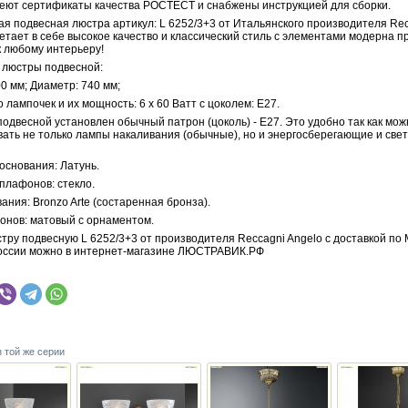
меют сертификаты качества РОСТЕСТ и снабжены инструкцией для сборки.
ая подвесная люстра артикул: L 6252/3+3 от Итальянского производителя Re
етает в себе высокое качество и классический стиль с элементами модерна п
к любому интерьеру!
 люстры подвесной:
0 мм; Диаметр: 740 мм;
 лампочек и их мощность: 6 x 60 Ватт с цоколем: E27.
одвесной установлен обычный патрон (цоколь) - E27. Это удобно так как мож
вать не только лампы накаливания (обычные), но и энергосберегающие и св
основания: Латунь.
плафонов: стекло.
ания: Bronzo Arte (состаренная бронза).
онов: матовый с орнаментом.
тру подвесную L 6252/3+3 от производителя Reccagni Angelo с доставкой по 
оссии можно в интернет-магазине ЛЮСТРАВИК.РФ
з той же серии