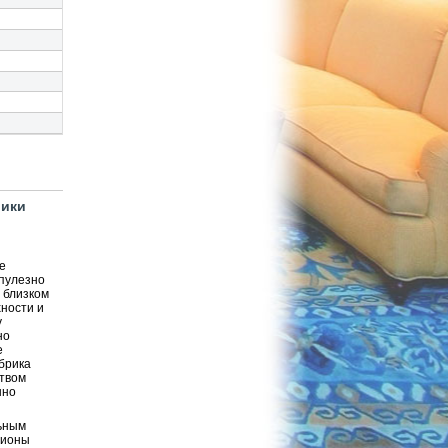
рики
е
упулезно
 близком
ности и
у
но
е
брика
ством
нно
льным
гионы