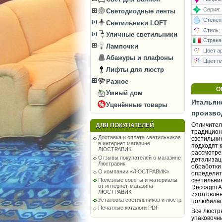
Серия:
Светодиодные ленты
Степень
Светильники LOFT
Стиль:
Уличные светильники
Страна
Лампочки
Цвет а
Абажуры и плафоны
Цвет п
Лифты для люстр
Разное
О
Умный дом
Итальян
Уценённые товары
произво
Отличител
ДЛЯ ПОКУПАТЕЛЕЙ
традицион
Доставка и оплата светильников
светильни
в интернет магазине
подходят 
ЛЮСТРАВИК
рассмотре
Отзывы покупателей о магазине
детализац
Люстравик
обработки
О компании «ЛЮСТРАВИК»
определит
Полезные советы и материалы
светильни
от интернет-магазина
Reccagni A
ЛЮСТРАВИК
изготовле
Установка светильников и люстр
полюбилас
Печатные каталоги PDF
Все люстр
упаковочны