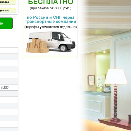
мнаты
щения
ии
 (LED)