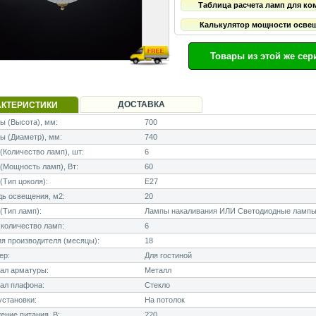
Таблица расчета ламп для ко
Калькулятор мощности осве
Товары из этой же сер
ДОСТАВКА
АКТЕРИСТИКИ
 (Высота), мм:
700
ы (Диаметр), мм:
740
Количество ламп), шт:
6
Мощность ламп), Вт:
60
Тип цоколя):
E27
ь освещения, м2:
20
(Тип ламп):
Лампы накаливания ИЛИ Светодиодные лампы
количество ламп:
6
я производителя (месяцы):
18
ер:
Для гостиной
ал арматуры:
Металл
ал плафона:
Стекло
становки:
На потолок
ние питания, В:
220