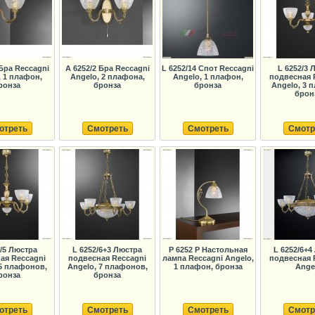
 Бра Reccagni
A 6252/2 Бра Reccagni
L 6252/14 Спот Reccagni
L 6252/3 
, 1 плафон,
Angelo, 2 плафона,
Angelo, 1 плафон,
подвесная 
ронза
бронза
бронза
Angelo, 3 
брон
отреть
Смотреть
Смотреть
Смотр
2/5 Люстра
L 6252/6+3 Люстра
P 6252 P Настольная
L 6252/6+4
ая Reccagni
подвесная Reccagni
лампа Reccagni Angelo,
подвесная 
 5 плафонов,
Angelo, 7 плафонов,
1 плафон, бронза
Ange
ронза
бронза
отреть
Смотреть
Смотреть
Смотр