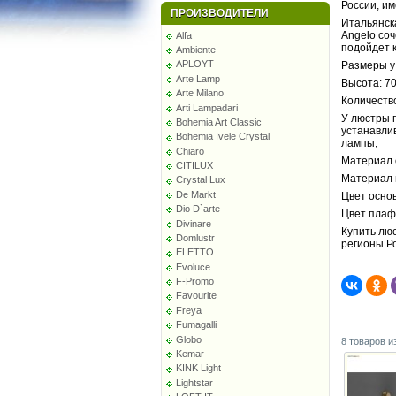
России, и
ПРОИЗВОДИТЕЛИ
Итальянск
Angelo соч
Alfa
подойдет 
Ambiente
APLOYT
Размеры у
Arte Lamp
Высота: 70
Arte Milano
Количество
Arti Lampadari
У люстры п
Bohemia Art Classic
устанавли
Bohemia Ivele Crystal
лампы;
Chiaro
Материал 
CITILUX
Материал 
Crystal Lux
De Markt
Цвет основ
Dio D`arte
Цвет плаф
Divinare
Купить люс
Domlustr
регионы Р
ELETTO
Evoluce
F-Promo
Favourite
Freya
Fumagalli
Globo
8 товаров и
Kemar
KINK Light
Lightstar