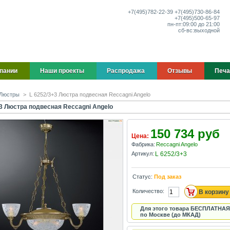
+7(495)
782-22-39
+7(495)
730-86-84
+7(495)
500-65-97
пн-пт:
09:00 до 21:00
сб-вс:
выходной
пании
Наши проекты
Распродажа
Отзывы
Печа
Люстры
>
L 6252/3+3 Люстра подвесная Reccagni Angelo
+3 Люстра подвесная Reccagni Angelo
150 734 руб
Цена:
Фабрика:
Reccagni Angelo
Артикул:
L 6252/3+3
Статус:
Под заказ
Количество:
Для этого товара БЕСПЛАТНАЯ
по Москве (до МКАД)