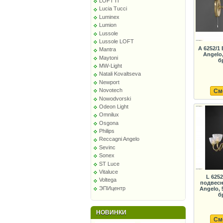
LOFT IT
Lucia Tucci
Luminex
Lumion
Lussole
Lussole LOFT
A 6252/1
Mantra
Angelo
Maytoni
б
MW-Light
Natali Kovaltseva
Newport
Novotech
См
Nowodvorski
Odeon Light
Omnilux
Osgona
Philips
Reccagni Angelo
Sevinc
Sonex
ST Luce
Vitaluce
L 625
Voltega
подвесн
ЭПИцентр
Angelo,
б
НОВИНКИ
См