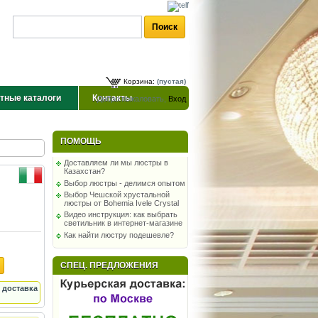
Корзина:
(пустая)
тные каталоги
Контакты
Добро пожаловать,
Вход
ПОМОЩЬ
Доставляем ли мы люстры в
Казахстан?
Выбор люстры - делимся опытом
Выбор Чешской хрустальной
люстры от Bohemia Ivele Crystal
Видео инструкция: как выбрать
светильник в интернет-магазине
Как найти люстру подешевле?
СПЕЦ. ПРЕДЛОЖЕНИЯ
 доставка