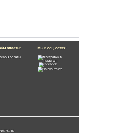
обы оплаты:
Мы в соц. сетях:
 №674216
.