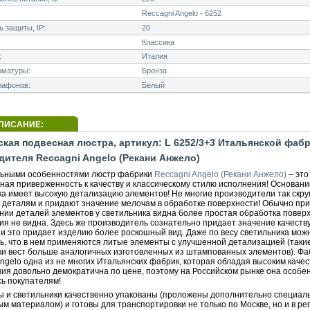
Reccagni Angelo - 6252
 защиты, IP:
20
Классика
:
Италия
рматуры:
Бронза
лафонов:
Белый
ПИСАНИЕ:
ская подвесная люстра, артикул: L 6252/3+3 Итальянской фаб
дителя Reccagni Angelo (Рекани Анжело)
ьными особенностями люстр фабрики
Reccagni Angelo (Рекани Анжело)
– это
ная приверженность к качеству и классическому стилю исполнения! Основани
ка имеет высокую детализацию элементов! Не многие производители так скр
к деталям и придают значение мелочам в обработке поверхности! Обычно при
нии деталей элементов у светильника видна более простая обработка поверх
ия не видна. Здесь же производитель сознательно придает значение качеств
 и это придает изделию более роскошный вид. Даже по весу светильника мож
ь, что в нем применяются литые элементы с улучшенной детализацией (таки
ки вест больше аналогичных изготовленных из штампованных элементов). Фа
ngelo одна из не многих Итальянских фабрик, которая обладая высоким каче
ния довольно демократична по цене, поэтому на Российском рынке она особе
ь покупателям!
ы и светильники качественно упакованы (проложены дополнительно специа
м материалом) и готовы для транспортировки не только по Москве, но и в ре