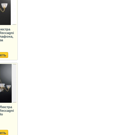
Люстра
Reccagni
плафона,
за
еть
 Люстра
Reccagni
lo
еть