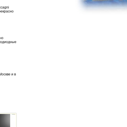
ccagni
рекрасно
но
етодиодные
Москве и в