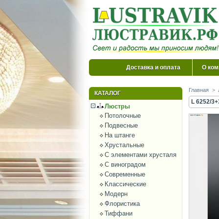
Доставка и оплата
О ком
Главная
>
КАТАЛОГ
L 6252/3
Люстры
Потолочные
Подвесные
На штанге
Хрустальные
С элементами хрусталя
С виноградом
Современные
Классические
Модерн
Флористика
Тиффани