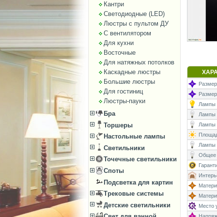
Кантри
Светодиодные (LED)
Люстры с пультом ДУ
С вентилятором
Для кухни
Восточные
Для натяжных потолков
Каскадные люстры
ХАР
Большие люстры
Размеры
Для гостиниц
Размер
Люстры-пауки
Лампы (
Бра
Лампы (
Торшеры
Лампы (
Площад
Настольные лампы
Лампы 
Светильники
Общее 
Точечные светильники
Гаранти
Споты
Интерь
Подсветка для картин
Матери
Трековые системы
Матери
Детские светильники
Место у
Свет для ванной
Напряже