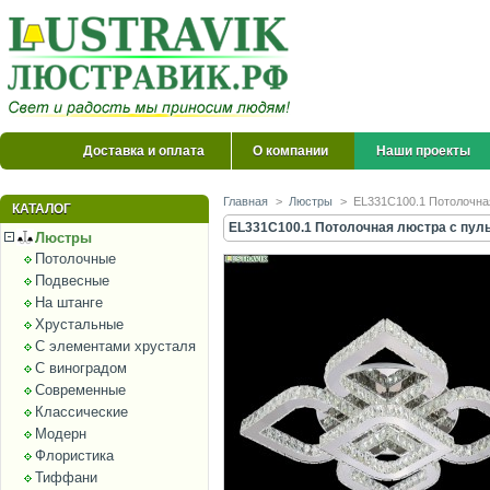
Доставка и оплата
О компании
Наши проекты
Главная
>
Люстры
>
EL331C100.1 Потолочная 
КАТАЛОГ
EL331C100.1 Потолочная люстра с пульто
Люстры
Потолочные
Подвесные
На штанге
Хрустальные
С элементами хрусталя
С виноградом
Современные
Классические
Модерн
Флористика
Тиффани