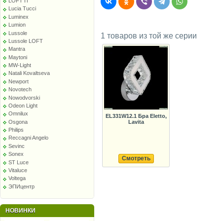
LOFT IT
Lucia Tucci
Luminex
Lumion
Lussole
1 товаров из той же серии
Lussole LOFT
Mantra
Maytoni
MW-Light
Natali Kovaltseva
Newport
Novotech
Nowodvorski
Odeon Light
Omnilux
EL331W12.1 Бра Eletto,
Osgona
Lavita
Philips
Reccagni Angelo
Sevinc
Sonex
Смотреть
ST Luce
Vitaluce
Voltega
ЭПИцентр
НОВИНКИ