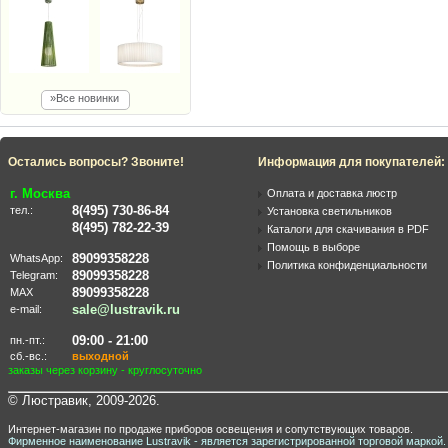
»Все новинки
Остались вопросы? Звоните!
Информация для покупателей:
г. Москва
Оплата и доставка люстр
8(495) 730-86-84
тел.:
Установка светильников
8(495) 782-22-39
Каталоги для скачивания в PDF
Помощь в выборе
89099358228
WhatsApp:
Политика конфиденциальности
89099358228
Telegram:
89099358228
MAX
sale@lustravik.ru
e-mail:
09:00 - 21:00
пн.-пт.:
сб.-вс.:
выходной
заказы через корзину - круглосуточно
© Люстравик, 2009-2026.
Интернет-магазин по продаже приборов освещения и сопутствующих товаров.
Фирменное наименование Lustravik - является зарегистрированной торговой маркой.