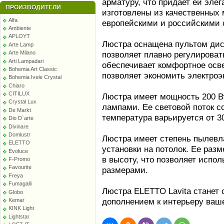
арматуру, что придает ей элег
ПРОИЗВОДИТЕЛИ
изготовлены из качественных 
Alfa
европейскими и российскими 
Ambiente
APLOYT
Люстра оснащена пультом дис
Arte Lamp
позволяет плавно регулироват
Arte Milano
Arti Lampadari
обеспечивает комфортное осв
Bohemia Art Classic
позволяет экономить электроэ
Bohemia Ivele Crystal
Chiaro
CITILUX
Люстра имеет мощность 200 В
Crystal Lux
лампами. Ее световой поток с
De Markt
температура варьируется от 3
Dio D`arte
Divinare
Domlustr
Люстра имеет степень пылевл
ELETTO
установки на потолок. Ее разм
Evoluce
в высоту, что позволяет испо
F-Promo
Favourite
размерами.
Freya
Fumagalli
Люстра ELETTO Lavita станет
Globo
дополнением к интерьеру ваше
Kemar
KINK Light
Lightstar