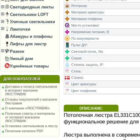
Интерьер:
Светодиодные ленты
Материал арматуры:
Светильники LOFT
Материал плафона:
Уличные светильники
Место установки:
Лампочки
Напряжение питания, В:
Абажуры и плафоны
По популярности
Лифты для люстр
Пульт Д/У:
Разное
Световой поток, Лм:
Серия:
Умный дом
Степень защиты, IP:
Уценённые товары
Стиль:
Страна:
ДЛЯ ПОКУПАТЕЛЕЙ
Цвет арматуры:
Доставка и оплата светильников
в интернет магазине
Цвет плафонов:
ЛЮСТРАВИК
Отзывы покупателей о магазине
Люстравик
ОПИСАНИЕ:
О компании «ЛЮСТРАВИК»
Полезные советы и материалы
Потолочная люстра EL331C100.
от интернет-магазина
функциональное решение для
ЛЮСТРАВИК
Установка светильников и люстр
Печатные каталоги PDF
Люстра выполнена в современ