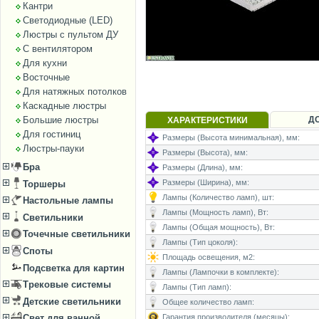
Кантри
Светодиодные (LED)
Люстры с пультом ДУ
С вентилятором
Для кухни
Восточные
Для натяжных потолков
Каскадные люстры
Д
Большие люстры
ХАРАКТЕРИСТИКИ
Для гостиниц
Размеры (Высота минимальная), мм:
Люстры-пауки
Размеры (Высота), мм:
Бра
Размеры (Длина), мм:
Размеры (Ширина), мм:
Торшеры
Лампы (Количество ламп), шт:
Настольные лампы
Лампы (Мощность ламп), Вт:
Светильники
Лампы (Общая мощность), Вт:
Точечные светильники
Лампы (Тип цоколя):
Споты
Площадь освещения, м2:
Подсветка для картин
Лампы (Лампочки в комплекте):
Трековые системы
Лампы (Тип ламп):
Детские светильники
Общее количество ламп:
Гарантия производителя (месяцы):
Свет для ванной