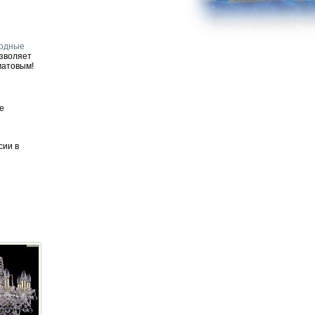
иодные
озволяет
матовым!
е
сии в