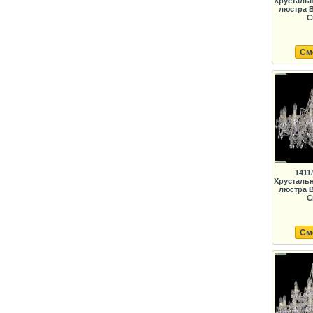
Хрусталь
люстра B
C
См
1411
Хрусталь
люстра B
C
См