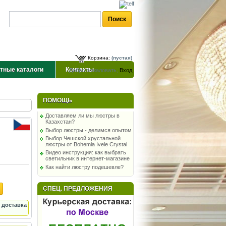
Корзина:
(пустая)
тные каталоги
Контакты
Добро пожаловать,
Вход
ПОМОЩЬ
Доставляем ли мы люстры в
Казахстан?
Выбор люстры - делимся опытом
Выбор Чешской хрустальной
люстры от Bohemia Ivele Crystal
Видео инструкция: как выбрать
светильник в интернет-магазине
Как найти люстру подешевле?
СПЕЦ. ПРЕДЛОЖЕНИЯ
 доставка