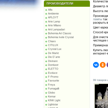
Количество
ПРОИЗВОДИТЕЛИ
Диаметр л
Alfa
Высота люс
Ambiente
Производи
APLOYT
лампы
так
Arte Lamp
раскрыть в
Arte Milano
Цвет карка
Arti Lampadari
Способ кр
Bohemia Art Classic
Для очист
Bohemia Ivele Crystal
чистящее 
Chiaro
CITILUX
Примерная
Crystal Lux
Купить лю
De Markt
интернет-
Dio D`arte
Divinare
Domlustr
ELETTO
Evoluce
F-Promo
99 товаров 
Favourite
Freya
Fumagalli
Globo
Kemar
KINK Light
Lightstar