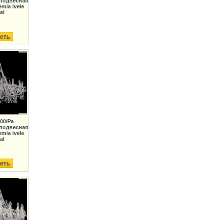
подвесная
mia Ivele
al
еть
400/Pa
подвесная
mia Ivele
al
еть