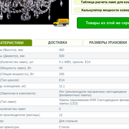
Таблица расчета ламп для ко
Калькулятор мощности осве
Товары из этой же сер
ДОСТАВКА
РАЗМЕРЫ УПАКОВКИ
АКТЕРИСТИКИ
 (Высота), мм:
460
ы (Диаметр), мм:
500
Количество ламп), шт:
5 x 40Вт, Цоколь: E14
Мощность ламп), Вт:
40
(Общая мощность), Вт:
200
Тип цоколя):
E14
ь освещения, м2:
11,1
Нет (рекомендуем прозрачные светодиодные
Лампочки в комплекте):
филаментные лампы)
Лампы накаливания ИЛИ Светодиодные фила
(Тип ламп):
лампы (LED)
количество ламп:
5
я производителя (месяцы):
12
ер:
Для спальни
ал арматуры:
Стекло