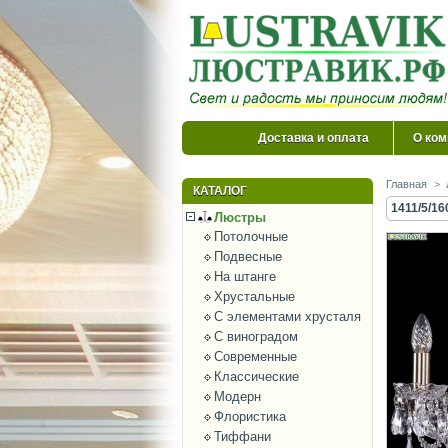
Доставка и оплата
О ком
Главная
>
КАТАЛОГ
1411/5/16
Люстры
Потолочные
Подвесные
На штанге
Хрустальные
С элементами хрусталя
С виноградом
Современные
Классические
Модерн
Флористика
Тиффани