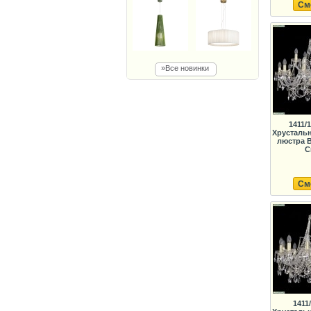
См
»Все новинки
1411/
Хрусталь
люстра B
C
См
1411