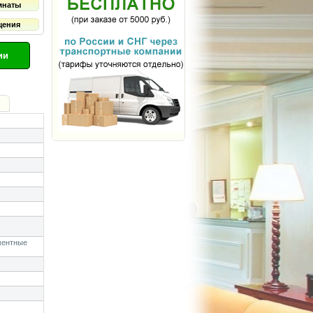
мнаты
щения
ии
ментные