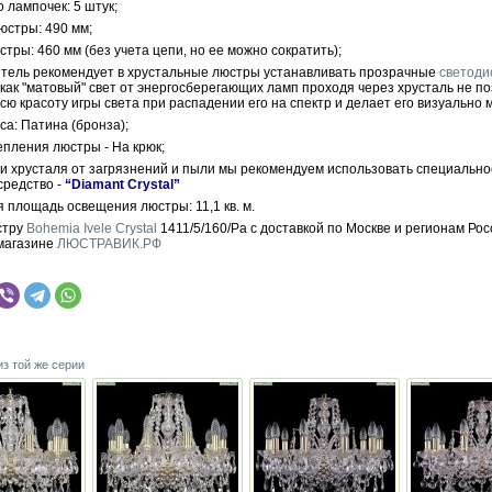
 лампочек: 5 штук;
юстры: 490 мм;
тры: 460 мм (без учета цепи, но ее можно сократить);
тель рекомендует в хрустальные люстры устанавливать прозрачные
светод
 как "матовый" свет от энергосберегающих ламп проходя через хрусталь не п
сю красоту игры света при распадении его на спектр и делает его визуально 
са: Патина (бронза);
епления люстры - На крюк;
ки хрусталя от загрязнений и пыли мы рекомендуем использовать специально
средство -
“Diamant Crystal”
 площадь освещения люстры: 11,1 кв. м.
стру
Bohemia Ivele Crystal
1411/5/160/Pa с доставкой по Москве и регионам Рос
магазине
ЛЮСТРАВИК.РФ
из той же серии