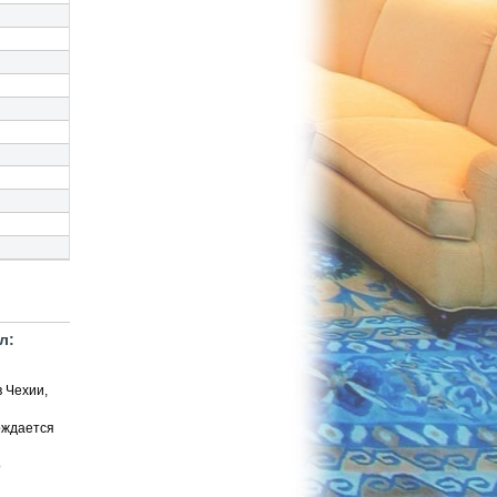
л:
в Чехии,
рждается
о