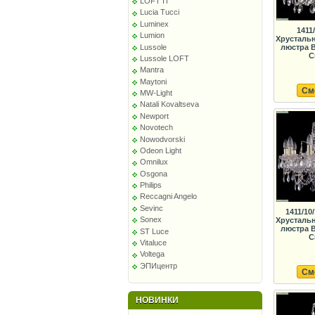
LOFT IT
Lucia Tucci
Luminex
1411
Lumion
Хрусталь
люстра B
Lussole
C
Lussole LOFT
Mantra
Maytoni
См
MW-Light
Natali Kovaltseva
Newport
Novotech
Nowodvorski
Odeon Light
Omnilux
Osgona
Philips
Reccagni Angelo
Sevinc
1411/10
Sonex
Хрусталь
люстра B
ST Luce
C
Vitaluce
Voltega
ЭПИцентр
См
НОВИНКИ