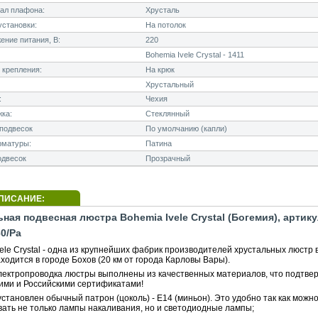
ал плафона:
Хрусталь
становки:
На потолок
ние питания, В:
220
Bohemia Ivele Crystal - 1411
 крепления:
На крюк
Хрустальный
:
Чехия
ка:
Стеклянный
подвесок
По умолчанию (капли)
рматуры:
Патина
одвесок
Прозрачный
ПИСАНИЕ:
ная подвесная люстра Bohemia Ivele Crystal (Богемия), артику
60/Pa
ele Crystal - одна из крупнейших фабрик производителей хрустальных люстр 
ходится в городе Бохов (20 км от города Карловы Вары).
электропроводка люстры выполнены из качественных материалов, что подтве
ими и Российскими сертификатами!
становлен обычный патрон (цоколь) - E14 (миньон). Это удобно так как можн
вать не только лампы накаливания, но и светодиодные лампы;