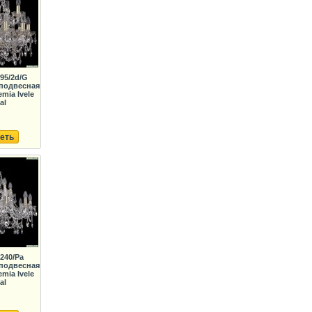
195/2d/G
подвесная
mia Ivele
al
еть
/240/Pa
подвесная
mia Ivele
al