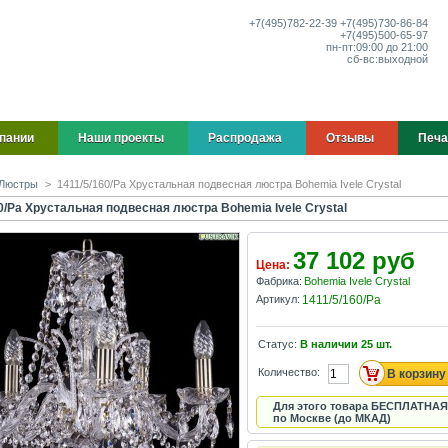
+7(495)
782-22-39
+7(495)
730-86-84
+7(495)
500-65-97
пн-пт:
09:00 до 21:00
сб-вс:
выходной
пании
Наши проекты
Распродажа
Отзывы
Печа
Люстры
>
1411/5/160/Pa Хрустальная подвесная люстра Bohemia Ivele Crystal
0/Pa Хрустальная подвесная люстра Bohemia Ivele Crystal
37 102 руб
Цена:
Фабрика:
Bohemia Ivele Crystal
Артикул:
1411/5/160/Pa
Статус:
В наличии
25
шт.
Количество:
Для этого товара БЕСПЛАТНАЯ
по Москве (до МКАД)