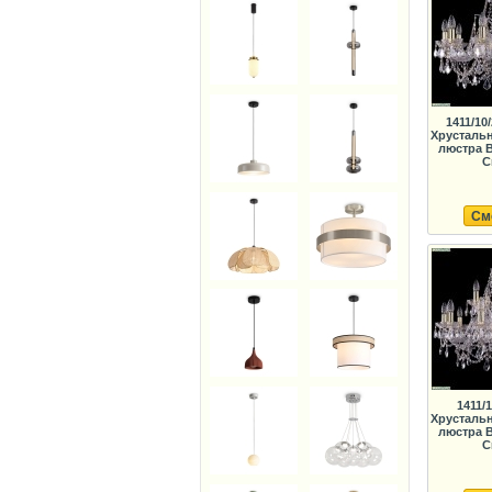
1411/10
Хрусталь
люстра B
C
См
1411/
Хрусталь
люстра B
C