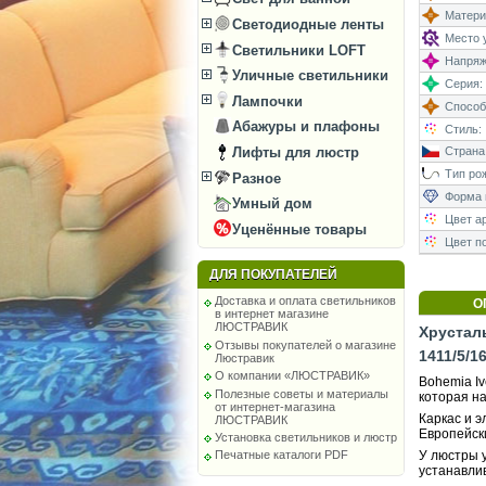
Матери
Светодиодные ленты
Место у
Светильники LOFT
Напряже
Уличные светильники
Серия:
Лампочки
Способ
Абажуры и плафоны
Стиль:
Лифты для люстр
Страна
Тип рож
Разное
Форма 
Умный дом
Цвет а
Уценённые товары
Цвет п
ДЛЯ ПОКУПАТЕЛЕЙ
Доставка и оплата светильников
О
в интернет магазине
ЛЮСТРАВИК
Хрусталь
Отзывы покупателей о магазине
1411/5/1
Люстравик
О компании «ЛЮСТРАВИК»
Bohemia Iv
Полезные советы и материалы
которая на
от интернет-магазина
Каркас и 
ЛЮСТРАВИК
Европейск
Установка светильников и люстр
Печатные каталоги PDF
У люстры у
устанавли