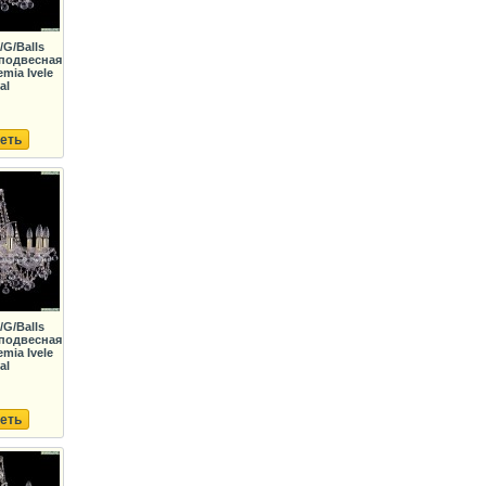
/G/Balls
подвесная
mia Ivele
al
еть
/G/Balls
подвесная
mia Ivele
al
еть