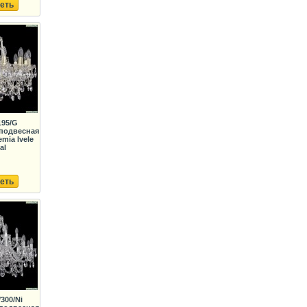
еть
195/G
подвесная
mia Ivele
al
еть
/300/Ni