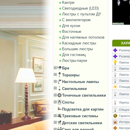
Кантри
Светодиодные (LED)
Люстры с пультом ДУ
С вентилятором
Для кухни
Восточные
Для натяжных потолков
Каскадные люстры
ХАР
Большие люстры
Размеры
Для гостиниц
Размер
Люстры-пауки
Лампы (
Бра
Лампы (
Торшеры
Лампы 
Лампы (
Настольные лампы
Площад
Светильники
Лампы (
Точечные светильники
Споты
Лампы 
Подсветка для картин
Общее 
Трековые системы
Гаранти
Интерь
Детские светильники
Матери
Свет для ванной