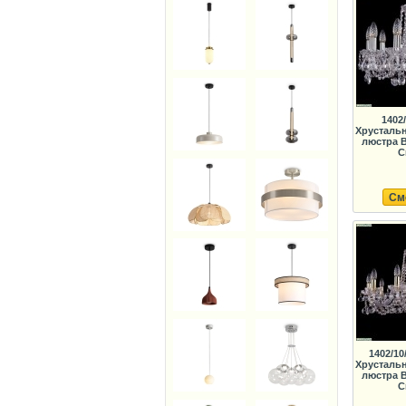
1402/
Хрусталь
люстра B
C
См
1402/10
Хрусталь
люстра B
C