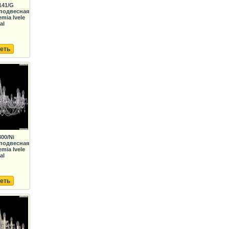
141/G
подвесная
mia Ivele
al
еть
300/Ni
подвесная
mia Ivele
al
еть