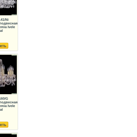
141/Ni
подвесная
mia Ivele
al
еть
160/G
подвесная
mia Ivele
al
еть