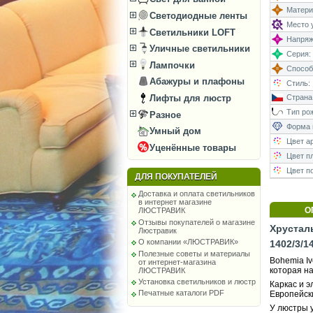
Матери
Светодиодные ленты
Место у
Светильники LOFT
Напряже
Уличные светильники
Серия:
Лампочки
Способ
Абажуры и плафоны
Стиль:
Лифты для люстр
Страна
Тип рож
Разное
Форма 
Умный дом
Цвет а
Уценённые товары
Цвет п
Цвет п
ДЛЯ ПОКУПАТЕЛЕЙ
Доставка и оплата светильников
в интернет магазине
О
ЛЮСТРАВИК
Отзывы покупателей о магазине
Хрусталь
Люстравик
О компании «ЛЮСТРАВИК»
1402/3/1
Полезные советы и материалы
Bohemia Iv
от интернет-магазина
которая на
ЛЮСТРАВИК
Установка светильников и люстр
Каркас и 
Печатные каталоги PDF
Европейск
У люстры у