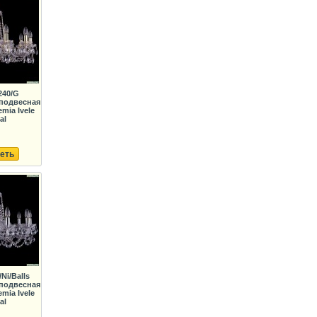
240/G
подвесная
mia Ivele
al
еть
/Ni/Balls
подвесная
mia Ivele
al