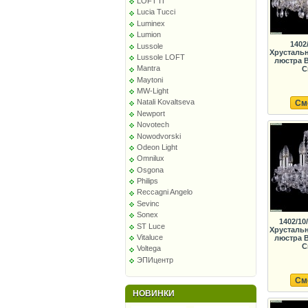
LOFT IT
Lucia Tucci
Luminex
Lumion
1402
Lussole
Хрусталь
Lussole LOFT
люстра B
Mantra
C
Maytoni
MW-Light
Natali Kovaltseva
См
Newport
Novotech
Nowodvorski
Odeon Light
Omnilux
Osgona
Philips
Reccagni Angelo
Sevinc
Sonex
1402/10/
ST Luce
Хрусталь
Vitaluce
люстра B
C
Voltega
ЭПИцентр
См
НОВИНКИ