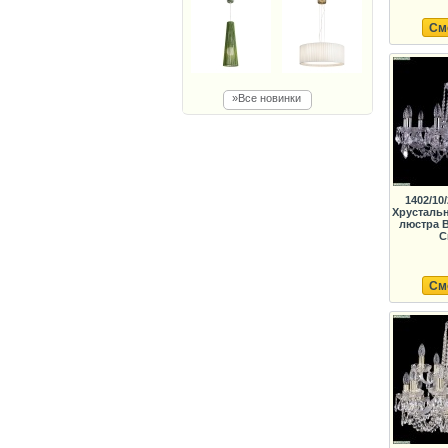
См
»Все новинки
1402/10/
Хрусталь
люстра B
C
См