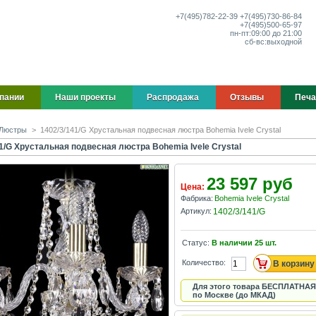
+7(495)
782-22-39
+7(495)
730-86-84
+7(495)
500-65-97
пн-пт:
09:00 до 21:00
сб-вс:
выходной
пании
Наши проекты
Распродажа
Отзывы
Печа
Люстры
>
1402/3/141/G Хрустальная подвесная люстра Bohemia Ivele Crystal
1/G Хрустальная подвесная люстра Bohemia Ivele Crystal
23 597 руб
Цена:
Фабрика:
Bohemia Ivele Crystal
Артикул:
1402/3/141/G
Статус:
В наличии
25
шт.
Количество:
Для этого товара БЕСПЛАТНАЯ
по Москве (до МКАД)