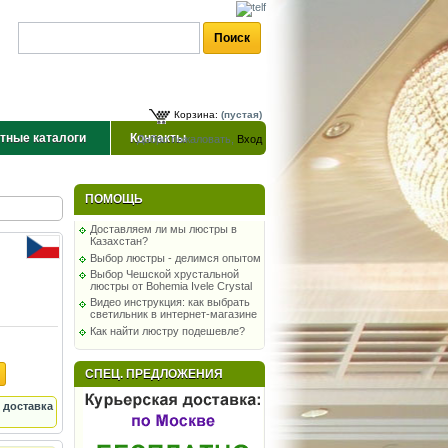
Корзина:
(пустая)
тные каталоги
Контакты
Добро пожаловать,
Вход
ПОМОЩЬ
Доставляем ли мы люстры в
Казахстан?
Выбор люстры - делимся опытом
Выбор Чешской хрустальной
люстры от Bohemia Ivele Crystal
Видео инструкция: как выбрать
светильник в интернет-магазине
Как найти люстру подешевле?
СПЕЦ. ПРЕДЛОЖЕНИЯ
 доставка