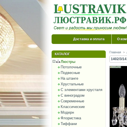
Доставка и оплата
О ком
Главная
>
КАТАЛОГ
1402/3/14
Люстры
Потолочные
Подвесные
На штанге
Хрустальные
С элементами хрусталя
С виноградом
Современные
Классические
Модерн
Флористика
Тиффани