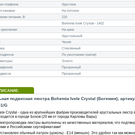
ал плафона:
Хрусталь
становки:
На потолок
ние питания, В:
220
Bohemia Ivele Crystal - 1402
 крепления:
На крюк
Хрустальный
:
Чехия
ка:
Стеклянный
подвесок
По умолчанию (капли)
рматуры:
Золото
лафонов:
Прозрачный
одвесок
Прозрачный
ПИСАНИЕ:
ная подвесная люстра Bohemia Ivele Crystal (Богемия), артику
41/G
ele Crystal - одна из крупнейших фабрик производителей хрустальных люстр 
ходится в городе Бохов (20 км от города Карловы Вары).
электропроводка люстры выполнены из качественных материалов, что подтве
ими и Российскими сертификатами!
становлен обычный патрон (цоколь) - E14 (миньон). Это удобно так как можн