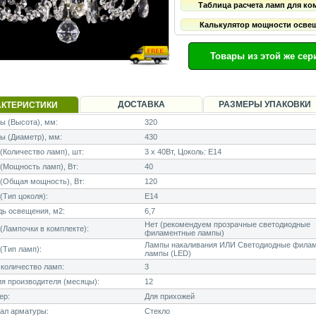
Таблица расчета ламп для ко
Калькулятор мощности осве
Товары из этой же сер
ДОСТАВКА
РАЗМЕРЫ УПАКОВКИ
АКТЕРИСТИКИ
 (Высота), мм:
320
ы (Диаметр), мм:
430
Количество ламп), шт:
3 x 40Вт, Цоколь: E14
Мощность ламп), Вт:
40
(Общая мощность), Вт:
120
Тип цоколя):
E14
ь освещения, м2:
6,7
Нет (рекомендуем прозрачные светодиодные
Лампочки в комплекте):
филаментные лампы)
Лампы накаливания ИЛИ Светодиодные фила
(Тип ламп):
лампы (LED)
количество ламп:
3
я производителя (месяцы):
12
ер:
Для прихожей
ал арматуры:
Стекло