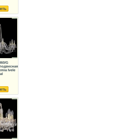
еть
360/G
подвесная
mia Ivele
al
еть