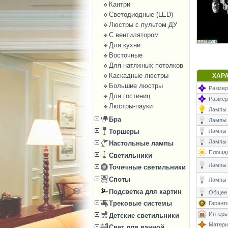
Кантри
Светодиодные (LED)
Люстры с пультом ДУ
С вентилятором
Для кухни
Восточные
Для натяжных потолков
Каскадные люстры
ХАР
Большие люстры
Размеры
Для гостиниц
Размер
Люстры-пауки
Лампы (
Бра
Лампы (
Торшеры
Лампы 
Лампы (
Настольные лампы
Площад
Светильники
Лампы (
Точечные светильники
Споты
Лампы 
Подсветка для картин
Общее 
Трековые системы
Гаранти
Интерь
Детские светильники
Матери
Свет для ванной