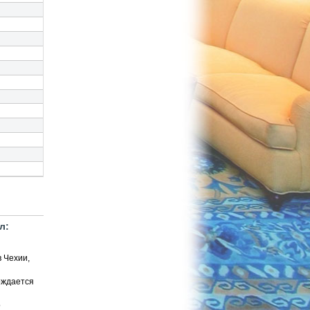
л:
в Чехии,
рждается
о