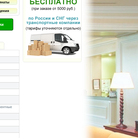
мнаты
щения
ии
ментные