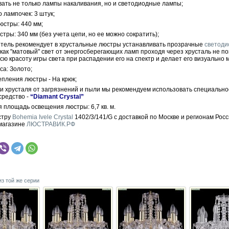
вать не только лампы накаливания, но и светодиодные лампы;
 лампочек: 3 штук;
юстры: 440 мм;
тры: 340 мм (без учета цепи, но ее можно сократить);
тель рекомендует в хрустальные люстры устанавливать прозрачные
светод
 как "матовый" свет от энергосберегающих ламп проходя через хрусталь не п
сю красоту игры света при распадении его на спектр и делает его визуально 
са: Золото;
епления люстры - На крюк;
ки хрусталя от загрязнений и пыли мы рекомендуем использовать специально
средство -
“Diamant Crystal”
 площадь освещения люстры: 6,7 кв. м.
стру
Bohemia Ivele Crystal
1402/3/141/G с доставкой по Москве и регионам Росс
магазине
ЛЮСТРАВИК.РФ
из той же серии