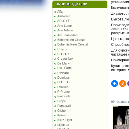
устанавли
ПРОИЗВОДИТЕЛИ
Количество
Alfa
Диаметр л
Ambiente
Высота люс
APLOYT
Производи
Arte Lamp
лампы
так
Arte Milano
раскрыть в
Arti Lampadari
Цвет карка
Bohemia Art Classic
Bohemia Ivele Crystal
Способ кр
Chiaro
Для очист
CITILUX
чистящее 
Crystal Lux
Примерная
De Markt
Купить лю
Dio D`arte
интернет-
Divinare
Domlustr
ELETTO
Evoluce
F-Promo
Favourite
Freya
99 товаров 
Fumagalli
Globo
Kemar
KINK Light
Lightstar