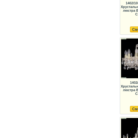
1402/10
Хрусталь
люстра B
C
См
1402
Хрусталь
люстра B
C
См