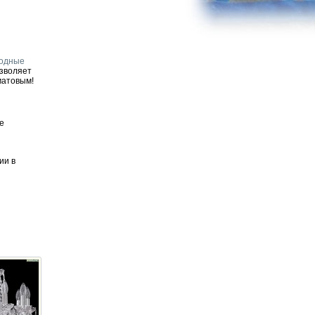
иодные
озволяет
матовым!
е
ии в