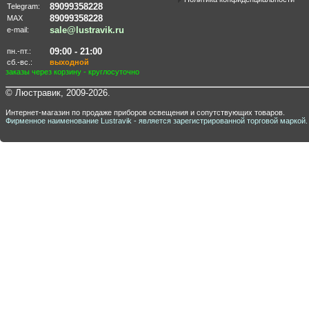
89099358228
Telegram:
89099358228
MAX
sale@lustravik.ru
e-mail:
09:00 - 21:00
пн.-пт.:
сб.-вс.:
выходной
заказы через корзину - круглосуточно
© Люстравик, 2009-2026.
Интернет-магазин по продаже приборов освещения и сопутствующих товаров.
Фирменное наименование Lustravik - является зарегистрированной торговой маркой.