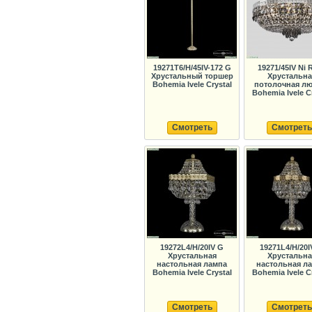
19271T6/H/45IV-172 G
19271/45IV Ni 
Хрустальный торшер
Хрустальна
Bohemia Ivele Crystal
потолочная лю
Bohemia Ivele C
Смотреть
Смотреть
19272L4/H/20IV G
19271L4/H/20I
Хрустальная
Хрустальна
настольная лампа
настольная л
Bohemia Ivele Crystal
Bohemia Ivele C
Смотреть
Смотреть