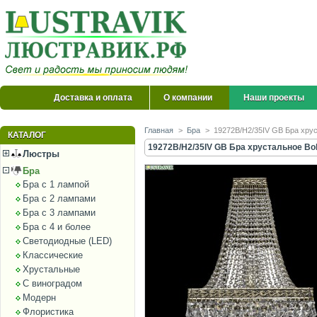
Доставка и оплата
О компании
Наши проекты
Главная
>
Бра
>
19272B/H2/35IV GB Бра хрус
КАТАЛОГ
19272B/H2/35IV GB Бра хрустальное Boh
Люстры
Бра
Бра с 1 лампой
Бра с 2 лампами
Бра с 3 лампами
Бра с 4 и более
Светодиодные (LED)
Классические
Хрустальные
С виноградом
Модерн
Флористика