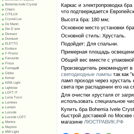
Каркас и электропроводка бра
Bohemia Ivele Crystal
Chiaro
что подтверждается Европейс
CITILUX
Высота бра: 180 мм;
Crystal Lux
De Markt
Основное место установки бра:
Dio D`arte
Divinare
Основной стиль: Хрусталь.
Domlustr
Подойдет: Для спальни.
ELETTO
Evoluce
Примерная площадь освещения 
F-Promo
Favourite
Общий вес вместе с упаковкой:
Freya
Производитель рекомендует в
Fumagalli
Globo
светодиодные лампы
так как 
Kemar
ламп проходя через хрусталь 
KINK Light
света при распадении его на с
Lightstar
LOFT IT
Для очистки хрусталя от заг
Lucia Tucci
использовать специальное чи
Luminex
Lumion
Купить бра Bohemia Ivele Crys
Lussole
быстрой доставкой по Москве 
Lussole LOFT
магазине
ЛЮСТРАВИК.РФ
Mantra
Maytoni
MW-Light