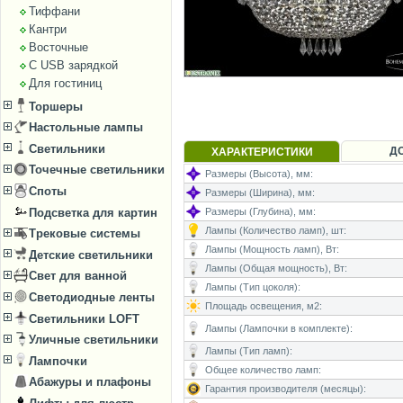
Тиффани
Кантри
Восточные
С USB зарядкой
Для гостиниц
Торшеры
Настольные лампы
Светильники
Д
ХАРАКТЕРИСТИКИ
Точечные светильники
Размеры (Высота), мм:
Споты
Размеры (Ширина), мм:
Подсветка для картин
Размеры (Глубина), мм:
Лампы (Количество ламп), шт:
Трековые системы
Лампы (Мощность ламп), Вт:
Детские светильники
Лампы (Общая мощность), Вт:
Свет для ванной
Лампы (Тип цоколя):
Светодиодные ленты
Площадь освещения, м2:
Светильники LOFT
Лампы (Лампочки в комплекте):
Уличные светильники
Лампы (Тип ламп):
Лампочки
Общее количество ламп:
Абажуры и плафоны
Гарантия производителя (месяцы):