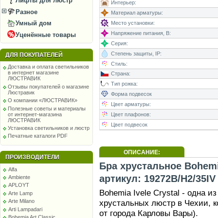
Лифты для люстр
Интерьер:
Разное
Материал арматуры:
Умный дом
Место установки:
Напряжение питания, В:
Уценённые товары
Серия:
Степень защиты, IP:
ДЛЯ ПОКУПАТЕЛЕЙ
Стиль:
Доставка и оплата светильников
в интернет магазине
Страна:
ЛЮСТРАВИК
Тип рожка:
Отзывы покупателей о магазине
Люстравик
Форма подвесок
О компании «ЛЮСТРАВИК»
Цвет арматуры:
Полезные советы и материалы
от интернет-магазина
Цвет плафонов:
ЛЮСТРАВИК
Цвет подвесок
Установка светильников и люстр
Печатные каталоги PDF
ОПИСАНИЕ:
ПРОИЗВОДИТЕЛИ
Бра хрустальное Bohemia
Alfa
артикул: 19272B/H2/35IV
Ambiente
APLOYT
Bohemia Ivele Crystal - одна 
Arte Lamp
хрустальных люстр в Чехии, к
Arte Milano
Arti Lampadari
от города Карловы Вары).
Bohemia Art Classic