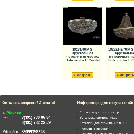
19271/80IV G
19272/H2/70IV G
Хрустальная
Хрустальна
потолочная люстра
потолочная лю
Bohemia Ivele Crystal
Bohemia Ivele C
Смотреть
Смотреть
Остались вопросы? Звоните!
Информация для покупателей:
г. Москва
Оплата и доставка люстр
8(495) 730-86-84
тел.:
Установка светильников
8(495) 782-22-39
Каталоги для скачивания в PDF
Помощь в выборе
89099358228
WhatsApp:
Политика конфиденциальности