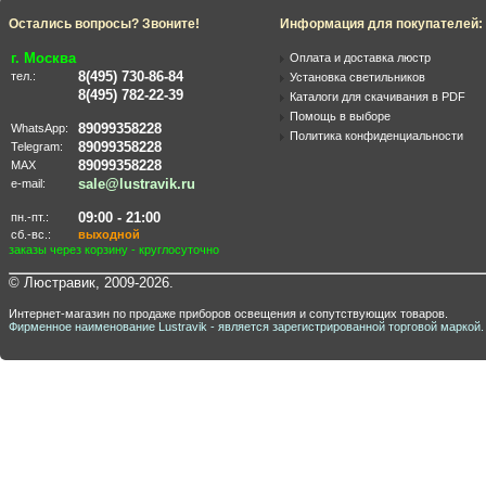
Остались вопросы? Звоните!
Информация для покупателей:
г. Москва
Оплата и доставка люстр
8(495) 730-86-84
тел.:
Установка светильников
8(495) 782-22-39
Каталоги для скачивания в PDF
Помощь в выборе
89099358228
WhatsApp:
Политика конфиденциальности
89099358228
Telegram:
89099358228
MAX
sale@lustravik.ru
e-mail:
09:00 - 21:00
пн.-пт.:
сб.-вс.:
выходной
заказы через корзину - круглосуточно
© Люстравик, 2009-2026.
Интернет-магазин по продаже приборов освещения и сопутствующих товаров.
Фирменное наименование Lustravik - является зарегистрированной торговой маркой.