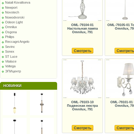
Natali Kovaltseva
Newport
Novotech
Nowodvorski
Odeon Light
OML-79104-01
OML-79105-01 Т
Omnilux
Настольная лампа
Omnilux, 79
Osgona
Omnilux, 791
Philips
Reccagni Angelo
Sevinc
Смотреть
Смотреть
Sonex
ST Luce
Vitaluce
Voltega
ЭПИцентр
НОВИНКИ
OML-79103-10
OML-79101-01
Подвесная люстра
Omnilux, 79
Omnilux, 791
Смотреть
Смотреть