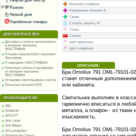
Лифты для люстр
Материал плафона:
Разное
Напряжение питания, В:
Умный дом
Серия:
Уценённые товары
Степень защиты, IP:
Стиль:
ДЛЯ ПОКУПАТЕЛЕЙ
Страна:
Доставка и оплата светильников
Цвет арматуры:
в интернет магазине
Цвет плафонов:
ЛЮСТРАВИК
Отзывы покупателей о магазине
Люстравик
О компании «ЛЮСТРАВИК»
ОПИСАНИЕ:
Полезные советы и материалы
Бра Omnilux 791 OML-79101-02
от интернет-магазина
ЛЮСТРАВИК
станет отличным дополнением 
Установка светильников и люстр
или кабинета.
Печатные каталоги PDF
Светильник выполнен в класси
ПРОИЗВОДИТЕЛИ
гармонично вписаться в любой
Alfa
металла, а плафон - из ткани 
Ambiente
изысканность.
APLOYT
Arte Lamp
Arte Milano
Бра Omnilux 791 OML-79101-02
Arti Lampadari
для использования со скрытой
Bohemia Art Classic