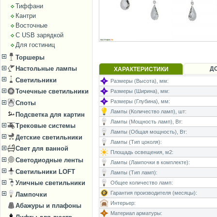
Тиффани
Кантри
Восточные
С USB зарядкой
Для гостиниц
Торшеры
Настольные лампы
Д
ХАРАКТЕРИСТИКИ
Светильники
Размеры (Высота), мм:
Точечные светильники
Размеры (Ширина), мм:
Размеры (Глубина), мм:
Споты
Лампы (Количество ламп), шт:
Подсветка для картин
Лампы (Мощность ламп), Вт:
Трековые системы
Лампы (Общая мощность), Вт:
Детские светильники
Лампы (Тип цоколя):
Свет для ванной
Площадь освещения, м2:
Светодиодные ленты
Лампы (Лампочки в комплекте):
Светильники LOFT
Лампы (Тип ламп):
Уличные светильники
Общее количество ламп:
Гарантия производителя (месяцы):
Лампочки
Интерьер:
Абажуры и плафоны
Материал арматуры: