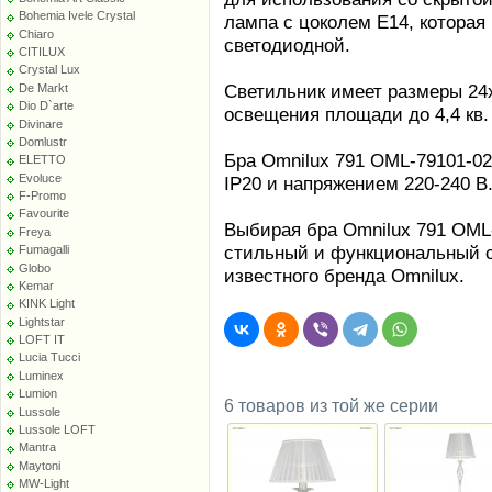
Bohemia Ivele Crystal
лампа с цоколем E14, которая 
Chiaro
светодиодной.
CITILUX
Crystal Lux
Светильник имеет размеры 24
De Markt
Dio D`arte
освещения площади до 4,4 кв. 
Divinare
Domlustr
Бра Omnilux 791 OML-79101-0
ELETTO
Evoluce
IP20 и напряжением 220-240 В
F-Promo
Favourite
Выбирая бра Omnilux 791 OML-
Freya
стильный и функциональный св
Fumagalli
Globo
известного бренда Omnilux.
Kemar
KINK Light
Lightstar
LOFT IT
Lucia Tucci
Luminex
Lumion
6 товаров из той же серии
Lussole
Lussole LOFT
Mantra
Maytoni
MW-Light