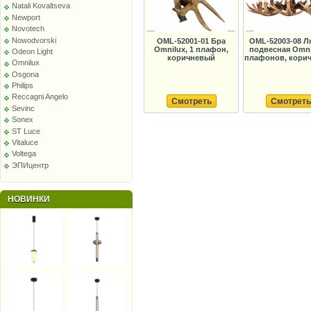
Natali Kovaltseva
Newport
Novotech
Nowodvorski
OML-52001-01 Бра
OML-52003-08 Л
Omnilux, 1 плафон,
подвесная Omni
Odeon Light
коричневый
плафонов, кори
Omnilux
Osgona
Philips
Reccagni Angelo
Смотреть
Смотреть
Sevinc
Sonex
ST Luce
Vitaluce
Voltega
ЭПИцентр
НОВИНКИ