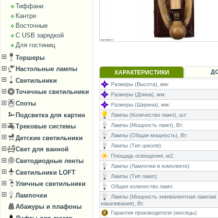
Тиффани
Кантри
Восточные
С USB зарядкой
Для гостиниц
Торшеры
Настольные лампы
Д
ХАРАКТЕРИСТИКИ
Светильники
Размеры (Высота), мм:
Точечные светильники
Размеры (Длина), мм:
Споты
Размеры (Ширина), мм:
Подсветка для картин
Лампы (Количество ламп), шт:
Лампы (Мощность ламп), Вт:
Трековые системы
Лампы (Общая мощность), Вт:
Детские светильники
Лампы (Тип цоколя):
Свет для ванной
Площадь освещения, м2:
Светодиодные ленты
Лампы (Лампочки в комплекте):
Светильники LOFT
Лампы (Тип ламп):
Уличные светильники
Общее количество ламп:
Лампочки
Лампы (Мощность эквивалентная лампам
накаливания), Вт:
Абажуры и плафоны
Гарантия производителя (месяцы):