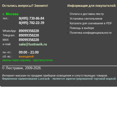
Остались вопросы? Звоните!
Информация для покупателей:
г. Москва
Оплата и доставка люстр
8(495) 730-86-84
тел.:
Установка светильников
8(495) 782-22-39
Каталоги для скачивания в PDF
Помощь в выборе
89099358228
WhatsApp:
Политика конфиденциальности
89099358228
Telegram:
89099358228
MAX
sale@lustravik.ru
e-mail:
09:00 - 21:00
пн.-пт.:
сб.-вс.:
выходной
заказы через корзину - круглосуточно
© Люстравик, 2009-2026.
Интернет-магазин по продаже приборов освещения и сопутствующих товаров.
Фирменное наименование Lustravik - является зарегистрированной торговой маркой.