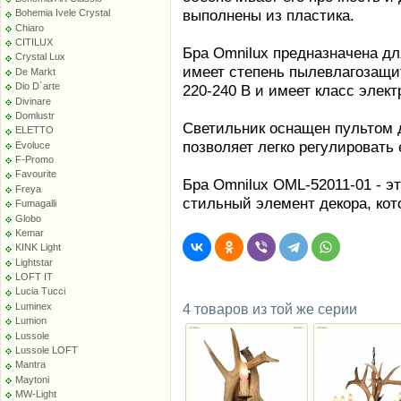
выполнены из пластика.
Bohemia Ivele Crystal
Chiaro
CITILUX
Бра Omnilux предназначена дл
Crystal Lux
имеет степень пылевлагозащит
De Markt
Dio D`arte
220-240 В и имеет класс элект
Divinare
Domlustr
Светильник оснащен пультом 
ELETTO
позволяет легко регулировать 
Evoluce
F-Promo
Favourite
Бра Omnilux OML-52011-01 - эт
Freya
стильный элемент декора, кот
Fumagalli
Globo
Kemar
KINK Light
Lightstar
LOFT IT
Lucia Tucci
Luminex
4 товаров из той же серии
Lumion
Lussole
Lussole LOFT
Mantra
Maytoni
MW-Light