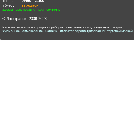
09:00 - 21:00
пн.-пт.:
сб.-вс.:
выходной
заказы через корзину - круглосуточно
© Люстравик, 2009-2026.
Интернет-магазин по продаже приборов освещения и сопутствующих товаров.
Фирменное наименование Lustravik - является зарегистрированной торговой маркой.