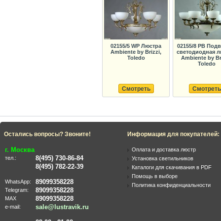
02155/5 WP Люстра
02155/8 PB Под
Ambiente by Brizzi,
светодиодная л
Toledo
Ambiente by Br
Toledo
Смотреть
Смотреть
Остались вопросы? Звоните!
Информация для покупателей:
г. Москва
Оплата и доставка люстр
8(495) 730-86-84
тел.:
Установка светильников
8(495) 782-22-39
Каталоги для скачивания в PDF
Помощь в выборе
89099358228
WhatsApp:
Политика конфиденциальности
89099358228
Telegram:
89099358228
MAX
sale@lustravik.ru
e-mail: