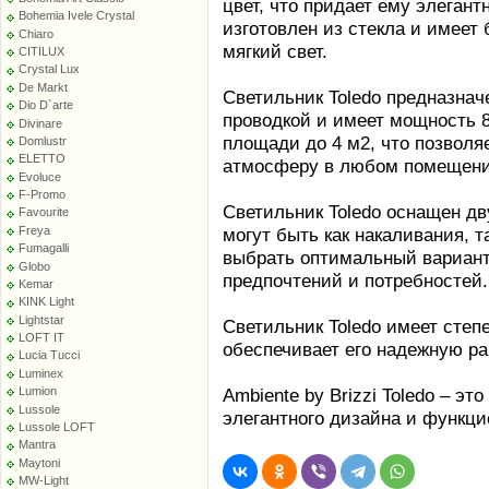
цвет, что придает ему элеган
Bohemia Ivele Crystal
изготовлен из стекла и имеет 
Chiaro
мягкий свет.
CITILUX
Crystal Lux
De Markt
Светильник Toledo предназнач
Dio D`arte
проводкой и имеет мощность 8
Divinare
площади до 4 м2, что позвол
Domlustr
ELETTO
атмосферу в любом помещени
Evoluce
F-Promo
Светильник Toledo оснащен дв
Favourite
Freya
могут быть как накаливания, 
Fumagalli
выбрать оптимальный вариант
Globo
предпочтений и потребностей.
Kemar
KINK Light
Lightstar
Светильник Toledo имеет степ
LOFT IT
обеспечивает его надежную ра
Lucia Tucci
Luminex
Ambiente by Brizzi Toledo – эт
Lumion
Lussole
элегантного дизайна и функци
Lussole LOFT
Mantra
Maytoni
MW-Light