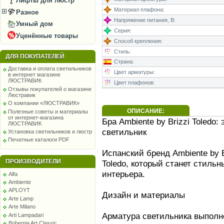
Лифты для люстр
Материал плафона:
Разное
Напряжение питания, В:
Умный дом
Серия:
Уценённые товары
Способ крепления:
Стиль:
ДЛЯ ПОКУПАТЕЛЕЙ
Страна:
Доставка и оплата светильников
Цвет арматуры:
в интернет магазине
ЛЮСТРАВИК
Цвет плафонов:
Отзывы покупателей о магазине
Люстравик
О компании «ЛЮСТРАВИК»
ОПИСАНИЕ:
Полезные советы и материалы
от интернет-магазина
Бра Ambiente by Brizzi Toledo
ЛЮСТРАВИК
светильник
Установка светильников и люстр
Печатные каталоги PDF
Испанский бренд Ambiente by 
ПРОИЗВОДИТЕЛИ
Toledo, который станет стил
интерьера.
Alfa
Ambiente
APLOYT
Дизайн и материалы
Arte Lamp
Arte Milano
Арматура светильника выполн
Arti Lampadari
Bohemia Art Classic