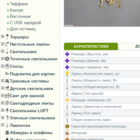
Тиффани
Кантри
Восточные
С USB зарядкой
Для гостиниц
Торшеры
Настольные лампы
Д
ХАРАКТЕРИСТИКИ
Светильники
Размеры (Высота), мм:
Точечные светильники
Размеры (Длина), мм:
Споты
Размеры (Ширина), мм:
Подсветка для картин
Лампы (Количество ламп), шт:
Лампы (Мощность ламп), Вт:
Трековые системы
Лампы (Общая мощность), Вт:
Детские светильники
Лампы (Тип цоколя):
Свет для ванной
Площадь освещения, м2:
Светодиодные ленты
Лампы (Лампочки в комплекте):
Светильники LOFT
Лампы (Тип ламп):
Уличные светильники
Общее количество ламп:
Лампочки
Гарантия производителя (месяцы):
Абажуры и плафоны
Интерьер:
Материал арматуры: