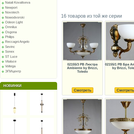
Natali Kovaltseva
Newport
Novotech
16 товаров из той же серии
Nowodvorski
Odeon Light
Omnilux
Osgona
Philips
Reccagni Angelo
Sevinc
Sonex
ST Luce
Vitaluce
02155/3 PB Люстра
02155/1 PB Бра A
Voltega
Ambiente by Brizzi,
by Brizzi, Tol
ЭПИцентр
Toledo
НОВИНКИ
Смотреть
Смотреть