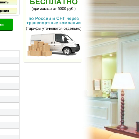
мнаты
щения
ии