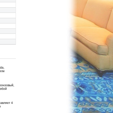
da,
или
бронзовый,
любой
авляет 4
ю