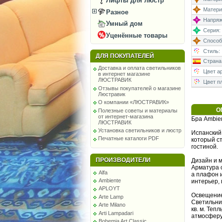
Лифты для люстр
Матери
Разное
Напряже
Умный дом
Серия:
Уценённые товары
Способ
Стиль:
ДЛЯ ПОКУПАТЕЛЕЙ
Страна
Доставка и оплата светильников
Цвет а
в интернет магазине
ЛЮСТРАВИК
Цвет п
Отзывы покупателей о магазине
Люстравик
О компании «ЛЮСТРАВИК»
О
Полезные советы и материалы
от интернет-магазина
Бра Ambien
ЛЮСТРАВИК
Установка светильников и люстр
Испанский 
Печатные каталоги PDF
который с
гостиной.
ПРОИЗВОДИТЕЛИ
Дизайн и 
Арматура 
Alfa
а плафон 
Ambiente
интерьер, 
APLOYT
Освещение
Arte Lamp
Светильни
Arte Milano
кв. м. Теп
Arti Lampadari
атмосферу
Bohemia Art Classic