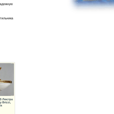
 надежную
етильника
AB Люстра
 Brizzi,
da