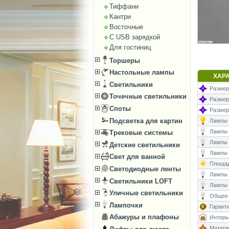
Тиффани
Кантри
Восточные
С USB зарядкой
Для гостиниц
Торшеры
Настольные лампы
ХАР
Светильники
Размеры
Точечные светильники
Размеры
Споты
Размер
Подсветка для картин
Лампы (
Лампы (
Трековые системы
Лампы 
Детские светильники
Лампы (
Свет для ванной
Площад
Светодиодные ленты
Лампы (
Светильники LOFT
Лампы 
Уличные светильники
Общее 
Лампочки
Гаранти
Абажуры и плафоны
Интерь
Матери