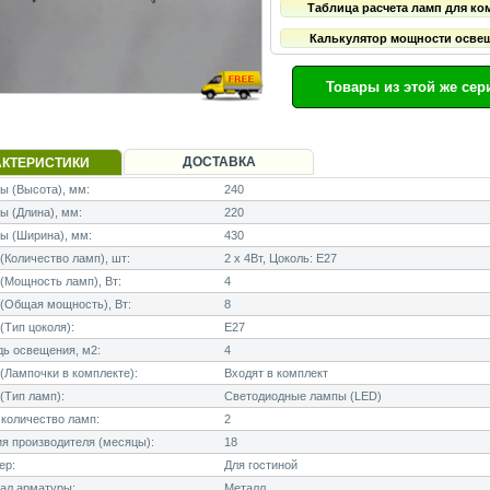
Таблица расчета ламп для ко
Калькулятор мощности осве
Товары из этой же сер
ДОСТАВКА
АКТЕРИСТИКИ
 (Высота), мм:
240
 (Длина), мм:
220
ы (Ширина), мм:
430
Количество ламп), шт:
2 x 4Вт, Цоколь: E27
Мощность ламп), Вт:
4
(Общая мощность), Вт:
8
Тип цоколя):
E27
ь освещения, м2:
4
Лампочки в комплекте):
Входят в комплект
(Тип ламп):
Светодиодные лампы (LED)
количество ламп:
2
я производителя (месяцы):
18
ер:
Для гостиной
ал арматуры:
Металл