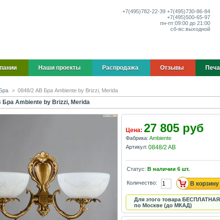
+7(495)
782-22-39
+7(495)
730-86-84
+7(495)
500-65-97
пн-пт:
09:00 до 21:00
сб-вс:
выходной
пании
Наши проекты
Распродажа
Отзывы
Печа
Бра
>
0848/2 AB Бра Ambiente by Brizzi, Merida
 Бра Ambiente by Brizzi, Merida
27 805 руб
Цена:
Фабрика:
Ambiente
Артикул:
0848/2 AB
Статус:
В наличии
6
шт.
Количество:
Для этого товара БЕСПЛАТНАЯ
по Москве (до МКАД)