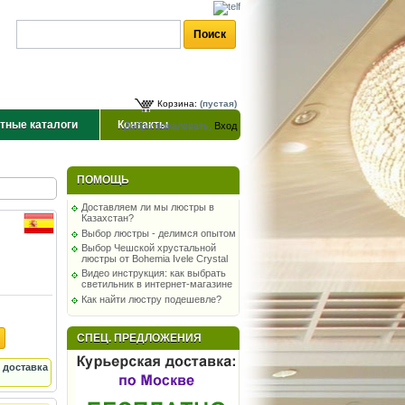
Корзина:
(пустая)
тные каталоги
Контакты
Добро пожаловать,
Вход
ПОМОЩЬ
Доставляем ли мы люстры в
Казахстан?
Выбор люстры - делимся опытом
Выбор Чешской хрустальной
люстры от Bohemia Ivele Crystal
Видео инструкция: как выбрать
светильник в интернет-магазине
Как найти люстру подешевле?
СПЕЦ. ПРЕДЛОЖЕНИЯ
 доставка