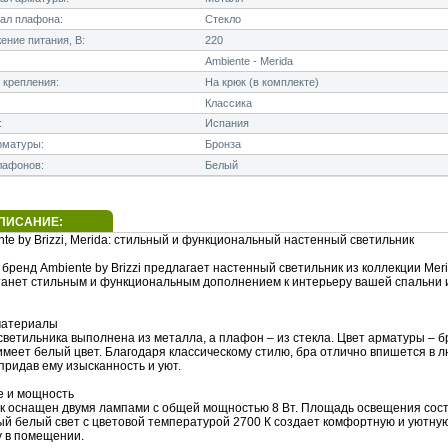
ал плафона:
Стекло
ние питания, В:
220
Ambiente - Merida
 крепления:
На крюк (в комплекте)
Классика
:
Испания
рматуры:
Бронза
лафонов:
Белый
ПИСАНИЕ:
te by Brizzi, Merida: стильный и функциональный настенный светильник
бренд Ambiente by Brizzi предлагает настенный светильник из коллекции Meri
танет стильным и функциональным дополнением к интерьеру вашей спальни 
материалы
светильника выполнена из металла, а плафон – из стекла. Цвет арматуры – 
имеет белый цвет. Благодаря классическому стилю, бра отлично впишется в 
придав ему изысканность и уют.
 и мощность
к оснащен двумя лампами с общей мощностью 8 Вт. Площадь освещения сост
лый белый свет с цветовой температурой 2700 К создает комфортную и уютну
 в помещении.