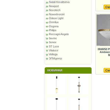
Natali Kovaltseva
Newport
См
Novotech
Nowodvorski
Odeon Light
Omnilux
Osgona
Philips
Reccagni Angelo
Sevinc
Sonex
ST Luce
0848/50 
Vitaluce
Ambient
Voltega
M
ЭПИцентр
См
НОВИНКИ