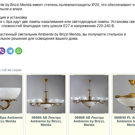
te by Brizzi Merida имеет степень пылевлагозащиты IP20, что обеспечивает
пыли и влаги.
ция и установка
те с бра идут две лампы накаливания или светодиодные лампы. Установка св
т сложностей благодаря типу цоколя E27 и напряжению 220-240 В.
стенный светильник Ambiente by Brizzi Merida, вы получаете стильное и
льное решение для освещения вашего дома.
з той же серии
 Бра Ambiente
0848/6 AB Люстра
0848/8 AB Люстра
0848/40 PL 
zzi, Merida
Ambiente by Brizzi,
Ambiente by Brizzi,
Ambiente by
Merida
Merida
Meri