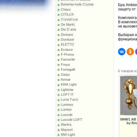
Bohemia Ivele Crystal
Бра Ambien
защиту от 
Chiaro
CITILUX
Комплекта
Crystal Lux
В комплек
De Markt
не вызове
Dio D`arte
Divinare
Выбирая на
функциона
Domlustr
ELETTO
Evoluce
F-Promo
Favourite
Freya
Fumagalli
6 товаров и
Globo
Kemar
KINK Light
Lightstar
LOFT IT
Lucia Tucci
Luminex
Lumion
Lussole
0848/1 AB
Lussole LOFT
by Bri
Mantra
Maytoni
MW-Light